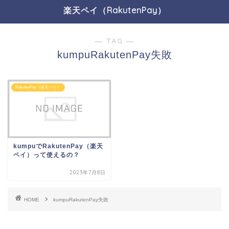
楽天ペイ（RakutenPay）
― TAG ―
kumpuRakutenPay失敗
RakutenPay（楽天ペイ）
kumpuでRakutenPay（楽天
ペイ）って使えるの？
2023年7月8日
HOME
kumpuRakutenPay失敗