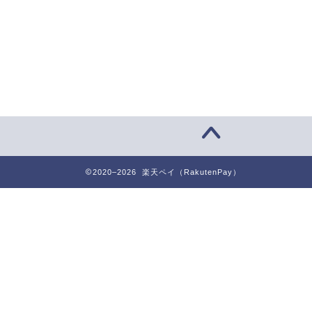
2020–2026 楽天ペイ（RakutenPay）