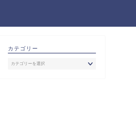
カテゴリー