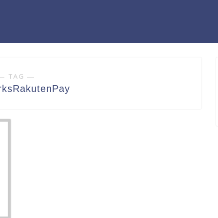
― TAG ―
ksRakutenPay