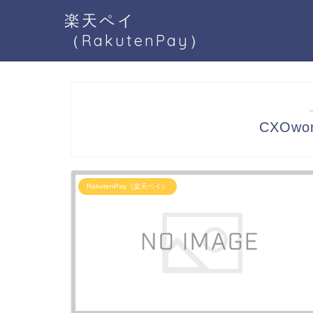
楽天ペイ
（RakutenPay）
CXOwor
RakutenPay（楽天ペイ）