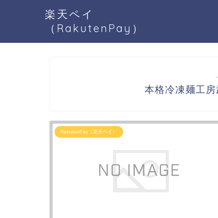
楽天ペイ
（RakutenPay）
本格冷凍麺工房武
RakutenPay（楽天ペイ）