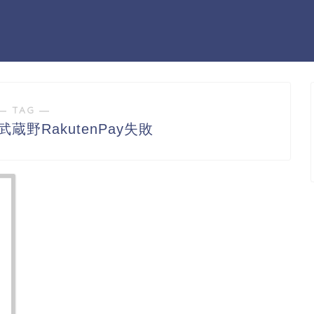
― TAG ―
蔵野RakutenPay失敗