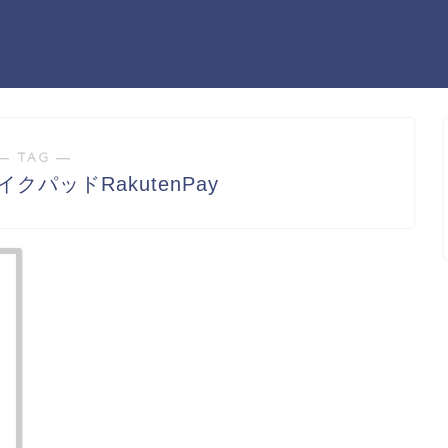
― TAG ―
クパッドRakutenPay