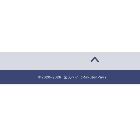
2020–2026 楽天ペイ（RakutenPay）