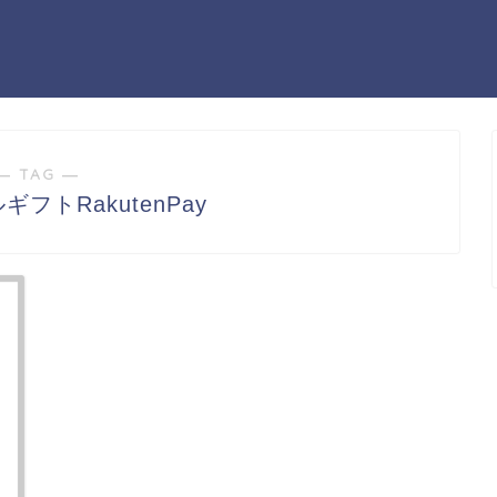
― TAG ―
フトRakutenPay