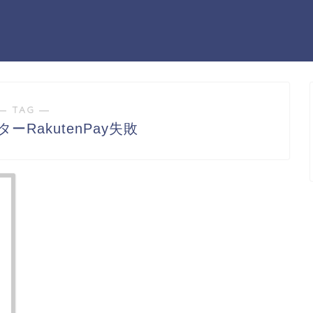
― TAG ―
ーRakutenPay失敗