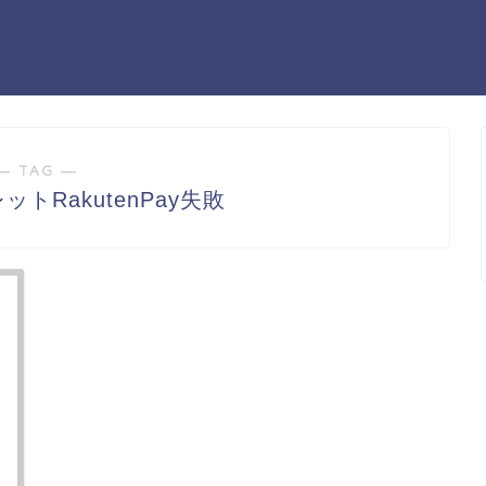
― TAG ―
トRakutenPay失敗