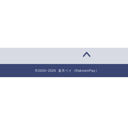
2020–2026 楽天ペイ（RakutenPay）