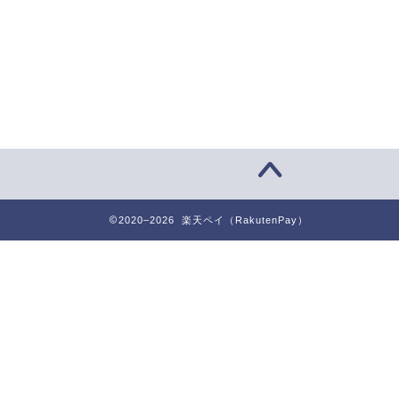
2020–2026 楽天ペイ（RakutenPay）