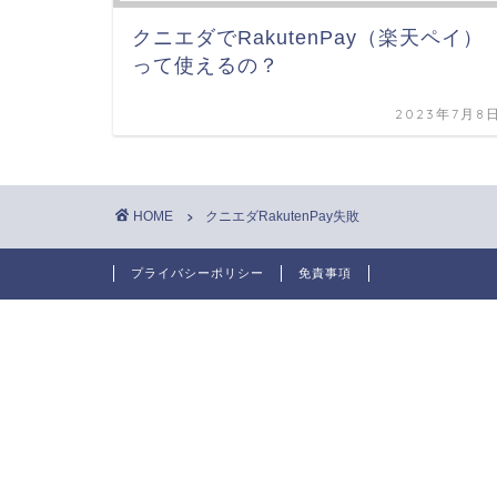
クニエダでRakutenPay（楽天ペイ）
って使えるの？
2023年7月8
HOME
クニエダRakutenPay失敗
プライバシーポリシー
免責事項