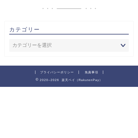
カテゴリー
プライバシーポリシー
免責事項
2020–2026 楽天ペイ（RakutenPay）