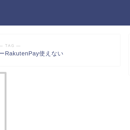
― TAG ―
RakutenPay使えない