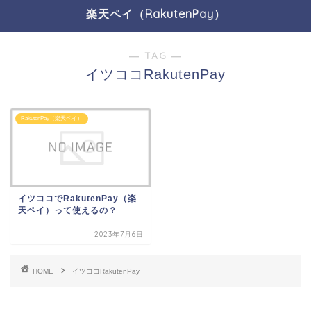
楽天ペイ（RakutenPay）
― TAG ―
イツココRakutenPay
RakutenPay（楽天ペイ）
イツココでRakutenPay（楽
天ペイ）って使えるの？
2023年7月6日
HOME
イツココRakutenPay