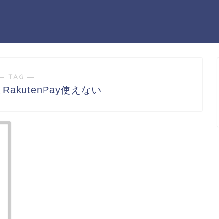
― TAG ―
akutenPay使えない