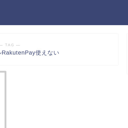
― TAG ―
akutenPay使えない