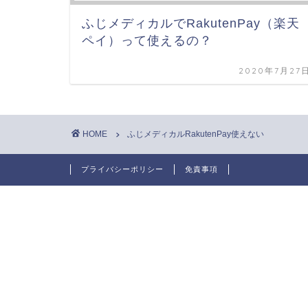
ふじメディカルでRakutenPay（楽天
ペイ）って使えるの？
2020年7月27
HOME
ふじメディカルRakutenPay使えない
プライバシーポリシー
免責事項