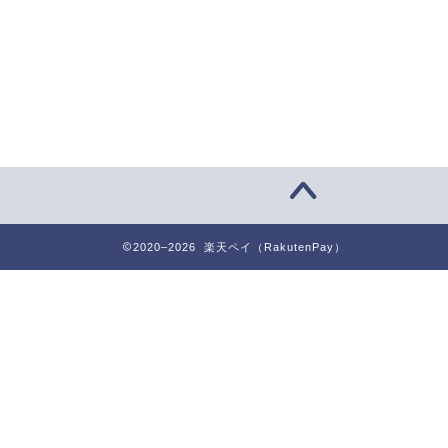
2020–2026 楽天ペイ（RakutenPay）