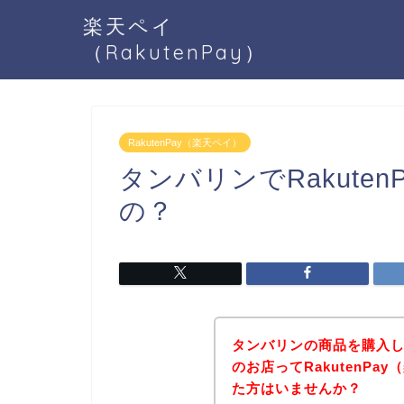
楽天ペイ
（RakutenPay）
RakutenPay（楽天ペイ）
タンバリンでRakute
の？
タンバリンの商品を購入
のお店ってRakutenP
た方はいませんか？