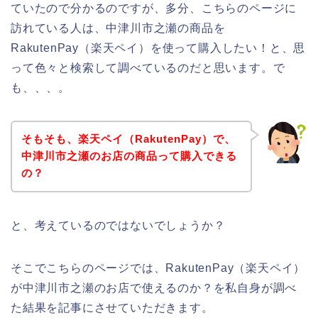
ていたので分かるのですが、多分、こちらのページに
訪れている人は、中津川市之瀬の商品を
RakutenPay（楽天ペイ）を使って購入したい！と、思
って色々と検索して調べているのだと思います。で
も、、、。
そもそも、楽天ペイ（RakutenPay）で、
中津川市之瀬のお店の商品って購入できる
の？
と、考えているのではないでしょうか？
そこでこちらのページでは、RakutenPay（楽天ペイ）
が中津川市之瀬のお店で使えるのか？を私自身が調べ
た結果を記事にさせていただきます。