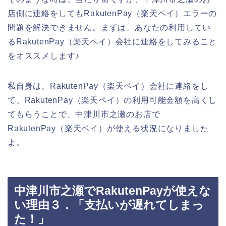
店側に連絡をしてもRakutenPay（楽天ペイ）エラーの
問題を解決できません。まずは、あなたの利用してい
るRakutenPay（楽天ペイ）会社に連絡をしてみること
をオススメします♪
私自身は、RakutenPay（楽天ペイ）会社に連絡をし
て、RakutenPay（楽天ペイ）の利用可能金額を高くし
てもらうことで、中津川市之瀬のお店で
RakutenPay（楽天ペイ）が使える状況になりました
よ。
中津川市之瀬でRakutenPayが使えな
い理由３．「支払いが遅れてしまっ
た！」