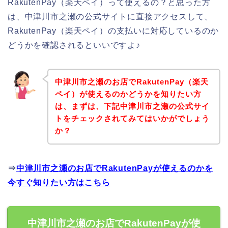
RakutenPay（楽天ペイ）って使えるの？と思った方
は、中津川市之瀬の公式サイトに直接アクセスして、
RakutenPay（楽天ペイ）の支払いに対応しているのか
どうかを確認されるといいですよ♪
中津川市之瀬のお店でRakutenPay（楽天
ペイ）が使えるのかどうかを知りたい方
は、まずは、下記中津川市之瀬の公式サイ
トをチェックされてみてはいかがでしょう
か？
⇒
中津川市之瀬のお店でRakutenPayが使えるのかを
今すぐ知りたい方はこちら
中津川市之瀬のお店でRakutenPayが使