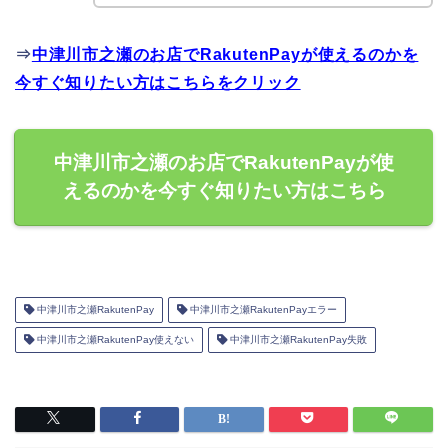
⇒
中津川市之瀬のお店でRakutenPayが使えるのかを
今すぐ知りたい方はこちらをクリック
中津川市之瀬のお店でRakutenPayが使
えるのかを今すぐ知りたい方はこちら
中津川市之瀬RakutenPay
中津川市之瀬RakutenPayエラー
中津川市之瀬RakutenPay使えない
中津川市之瀬RakutenPay失敗