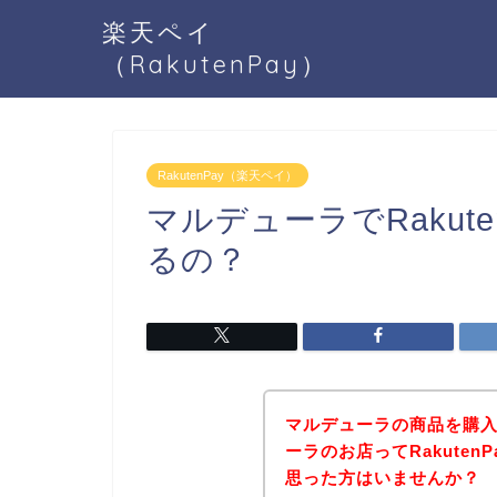
楽天ペイ
（RakutenPay）
RakutenPay（楽天ペイ）
マルデューラでRakut
るの？
マルデューラの商品を購
ーラのお店ってRakute
思った方はいませんか？