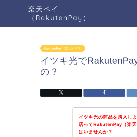
楽天ペイ
（RakutenPay）
RakutenPay（楽天ペイ）
イツキ光でRakuten
の？
イツキ光の商品を購入し
店ってRakutenPay
はいませんか？