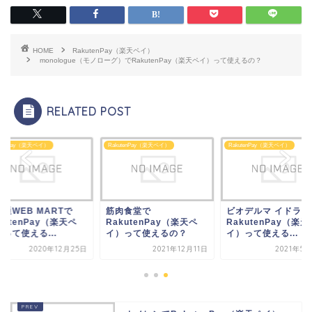
HOME
RakutenPay（楽天ペイ）
monologue（モノローグ）でRakutenPay（楽天ペイ）って使えるの？
RELATED POST
utenPay（楽天ペイ）
RakutenPay（楽天ペイ）
RakutenPay（楽天ペイ）
肉食堂で
ビオデルマ イドラビオで
富士通WEB MART
kutenPay（楽天ペ
RakutenPay（楽天ペ
RakutenPay（楽天
）って使えるの？
イ）って使える...
イ）って使える...
2021年12月11日
2021年5月20日
2020年12