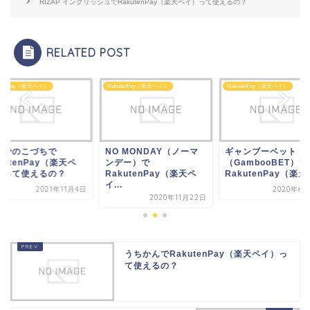
RIZAP イングリッシュでRakutenPay（楽天ペイ）って使えるの？
RELATED POST
utenPay（楽天ペイ）
RakutenPay（楽天ペイ）
RakutenPay（楽天ペイ）
 MONDAY（ノーマ
ギャンブーベット
うちでのこづちで
デー）で
（GambooBET）で
RakutenPay（楽天
kutenPay（楽天ペ
RakutenPay（楽天...
イ）って使えるの？
.
2020年6月26日
2021年1
2020年11月22日
うちかんでRakutenPay（楽天ペイ）っ
て使えるの？