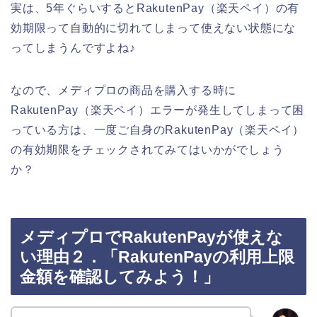
実は、5年ぐらいするとRakutenPay（楽天ペイ）の有
効期限って自動的に切れてしまって使えない状態にな
ってしまうんですよね♪
なので、メディプロの商品を購入する時に
RakutenPay（楽天ペイ）エラーが発生してしまって困
っている方は、一度ご自身のRakutenPay（楽天ペイ）
の有効期限をチェックされてみてはいかがでしょう
か？
メディプロでRakutenPayが使えな
い理由２．「RakutenPayの利用上限
金額を確認してみよう！」