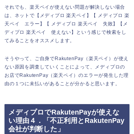
それでも、楽天ペイが使えない問題が解決しない場合
は、ネットで【メディプロ 楽天ペイ】【 メディプロ 楽
天ペイ エラー】【 メディプロ 楽天ペイ 失敗】【メ
ディプロ 楽天ペイ 使えない】という感じで検索をし
てみることをオススメします。
そうやって、ご自身でRakutenPay（楽天ペイ）が使え
ない原因を調査していくことによって、メディプロの
お店でRakutenPay（楽天ペイ）のエラーが発生した理
由の１つに未払いがあることが分かると思います。
メディプロでRakutenPayが使えな
い理由４．「不正利用とRakutenPay
会社が判断した」