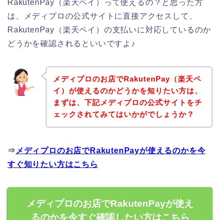
RakutenPay（楽天ペイ）って使えるの？と思った方
は、メディプロの公式サイトに直接アクセスして、
RakutenPay（楽天ペイ）の支払いに対応しているのか
どうかを確認されるといいですよ♪
メディプロのお店でRakutenPay（楽天ペ
イ）が使えるのかどうかを知りたい方は、
まずは、下記メディプロの公式サイトをチ
ェックされてみてはいかがでしょうか？
⇒
メディプロのお店でRakutenPayが使えるのかを今
すぐ知りたい方はこちら
メディプロのお店でRakutenPayが使え
るのかを今すぐ確認したい方はこちら