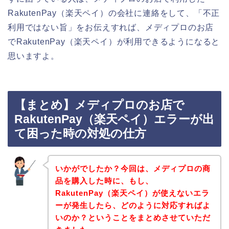
RakutenPay（楽天ペイ）の会社に連絡をして、「不正
利用ではない旨」をお伝えすれば、メディプロのお店
でRakutenPay（楽天ペイ）が利用できるようになると
思いますよ。
【まとめ】メディプロのお店で
RakutenPay（楽天ペイ）エラーが出
て困った時の対処の仕方
いかがでしたか？今回は、メディプロの商
品を購入した時に、もし、
RakutenPay（楽天ペイ）が使えないエラ
ーが発生したら、どのように対応すればよ
いのか？ということをまとめさせていただ