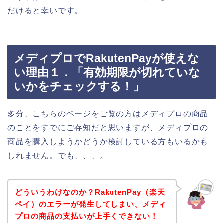
だけると幸いです。
メディプロでRakutenPayが使えな
い理由１．「有効期限が切れていな
いかをチェックする！」
多分、こちらのページをご覧の方はメディプロの商品
のことをすでにご存知だと思いますが、メディプロの
商品を購入しようかどうか検討している方もいるかも
しれません。でも、、、。
どういうわけなのか？RakutenPay（楽天
ペイ）のエラーが発生してしまい、メディ
プロの商品の支払いが上手くできない！