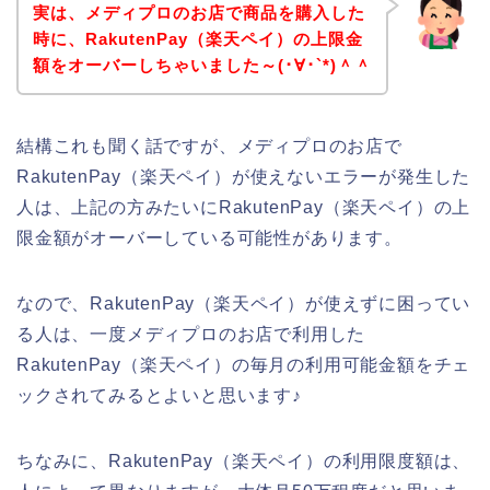
実は、メディプロのお店で商品を購入した
時に、RakutenPay（楽天ペイ）の上限金
額をオーバーしちゃいました～(･∀･`*)＾＾
結構これも聞く話ですが、メディプロのお店で
RakutenPay（楽天ペイ）が使えないエラーが発生した
人は、上記の方みたいにRakutenPay（楽天ペイ）の上
限金額がオーバーしている可能性があります。
なので、RakutenPay（楽天ペイ）が使えずに困ってい
る人は、一度メディプロのお店で利用した
RakutenPay（楽天ペイ）の毎月の利用可能金額をチェ
ックされてみるとよいと思います♪
ちなみに、RakutenPay（楽天ペイ）の利用限度額は、