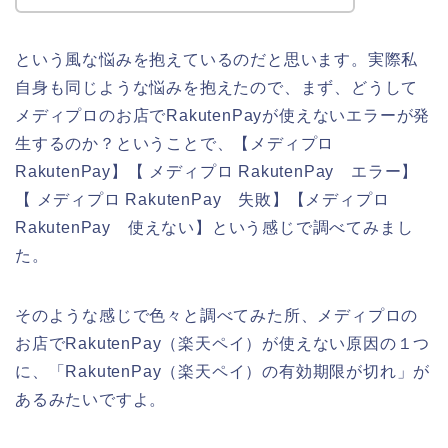
という風な悩みを抱えているのだと思います。実際私
自身も同じような悩みを抱えたので、まず、どうして
メディプロのお店でRakutenPayが使えないエラーが発
生するのか？ということで、【メディプロ
RakutenPay】【 メディプロ RakutenPay エラー】
【 メディプロ RakutenPay 失敗】【メディプロ
RakutenPay 使えない】という感じで調べてみまし
た。
そのような感じで色々と調べてみた所、メディプロの
お店でRakutenPay（楽天ペイ）が使えない原因の１つ
に、「RakutenPay（楽天ペイ）の有効期限が切れ」が
あるみたいですよ。