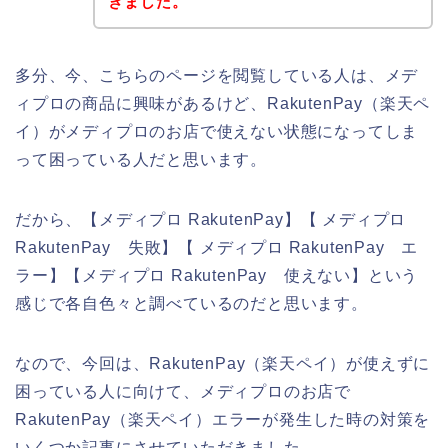
きました。
多分、今、こちらのページを閲覧している人は、メデ
ィプロの商品に興味があるけど、RakutenPay（楽天ペ
イ）がメディプロのお店で使えない状態になってしま
って困っている人だと思います。
だから、【メディプロ RakutenPay】【 メディプロ
RakutenPay 失敗】【 メディプロ RakutenPay エ
ラー】【メディプロ RakutenPay 使えない】という
感じで各自色々と調べているのだと思います。
なので、今回は、RakutenPay（楽天ペイ）が使えずに
困っている人に向けて、メディプロのお店で
RakutenPay（楽天ペイ）エラーが発生した時の対策を
いくつか記事にさせていただきました。