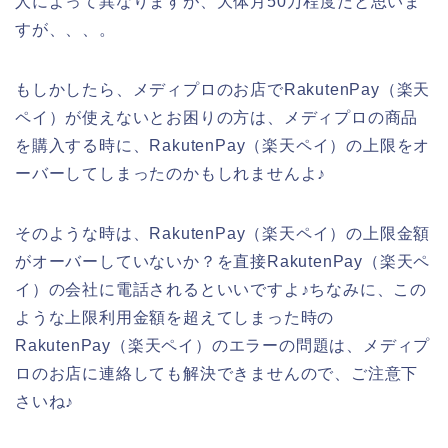
人によって異なりますが、大体月50万程度だと思いま
すが、、、。
もしかしたら、メディプロのお店でRakutenPay（楽天
ペイ）が使えないとお困りの方は、メディプロの商品
を購入する時に、RakutenPay（楽天ペイ）の上限をオ
ーバーしてしまったのかもしれませんよ♪
そのような時は、RakutenPay（楽天ペイ）の上限金額
がオーバーしていないか？を直接RakutenPay（楽天ペ
イ）の会社に電話されるといいですよ♪ちなみに、この
ような上限利用金額を超えてしまった時の
RakutenPay（楽天ペイ）のエラーの問題は、メディプ
ロのお店に連絡しても解決できませんので、ご注意下
さいね♪