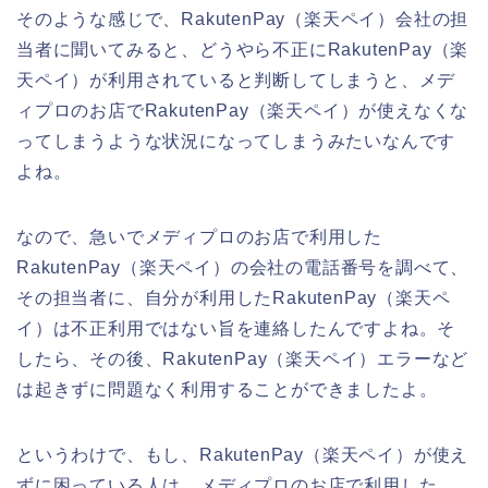
そのような感じで、RakutenPay（楽天ペイ）会社の担
当者に聞いてみると、どうやら不正にRakutenPay（楽
天ペイ）が利用されていると判断してしまうと、メデ
ィプロのお店でRakutenPay（楽天ペイ）が使えなくな
ってしまうような状況になってしまうみたいなんです
よね。
なので、急いでメディプロのお店で利用した
RakutenPay（楽天ペイ）の会社の電話番号を調べて、
その担当者に、自分が利用したRakutenPay（楽天ペ
イ）は不正利用ではない旨を連絡したんですよね。そ
したら、その後、RakutenPay（楽天ペイ）エラーなど
は起きずに問題なく利用することができましたよ。
というわけで、もし、RakutenPay（楽天ペイ）が使え
ずに困っている人は、メディプロのお店で利用した