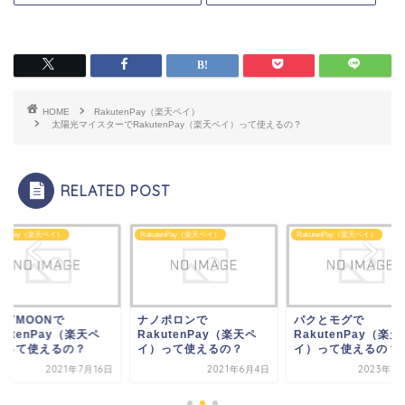
HOME
RakutenPay（楽天ペイ）
太陽光マイスターでRakutenPay（楽天ペイ）って使えるの？
RELATED POST
utenPay（楽天ペイ）
RakutenPay（楽天ペイ）
RakutenPay（楽天ペイ）
ノポロンで
パクとモグで
RUBYMOONで
kutenPay（楽天ペ
RakutenPay（楽天ペ
RakutenPay（楽天
）って使えるの？
イ）って使えるの？
イ）って使えるの？
2021年6月4日
2023年7月10日
2021年7