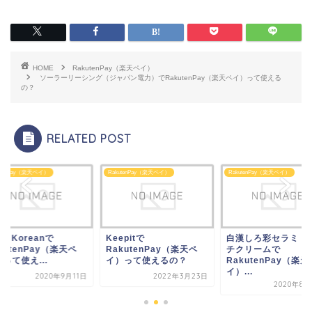
HOME
RakutenPay（楽天ペイ）
ソーラーリーシング（ジャパン電力）でRakutenPay（楽天ペイ）って使える
の？
RELATED POST
utenPay（楽天ペイ）
RakutenPay（楽天ペイ）
RakutenPay（楽天ペイ）
epitで
白漢しろ彩セラミドリッ
Style Koreanで
kutenPay（楽天ペ
チクリームで
RakutenPay（楽天
）って使えるの？
RakutenPay（楽天ペ
イ）って使え...
イ）...
2022年3月23日
2020年9
2020年8月22日