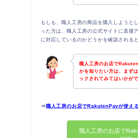
もしも、職人工房の商品を購入しようとして
った方は、職人工房の公式サイトに直接アク
に対応しているのかどうかを確認されると
職人工房のお店でRakut
かを知りたい方は、まず
ックされてみてはいかが
⇒
職人工房のお店でRakutenPayが
職人工房のお店でRak