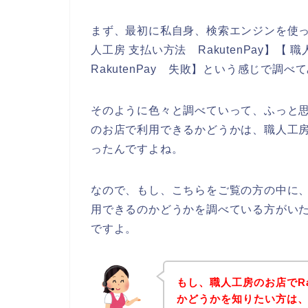
まず、最初に私自身、検索エンジンを使って、
人工房 支払い方法 RakutenPay】【 職
RakutenPay 失敗】という感じで調
そのように色々と調べていって、ふっと思っ
のお店で利用できるかどうかは、職人工
ったんですよね。
なので、もし、こちらをご覧の方の中に、R
用できるのかどうかを調べている方がい
ですよ。
もし、職人工房のお店でRa
かどうかを知りたい方は