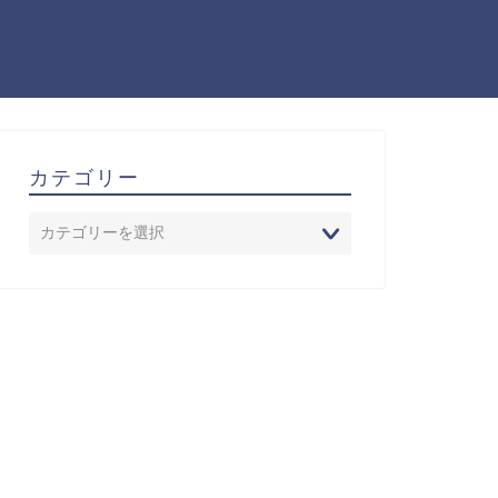
カテゴリー