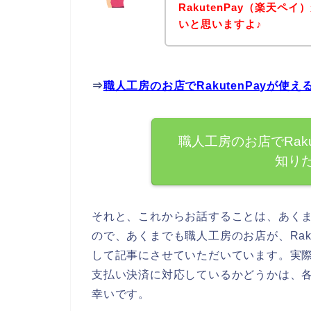
RakutenPay（楽天
いと思いますよ♪
⇒
職人工房のお店でRakutenPayが
職人工房のお店でRak
知り
それと、これからお話することは、あく
ので、あくまでも職人工房のお店が、Rak
して記事にさせていただいています。実際に
支払い決済に対応しているかどうかは、
幸いです。