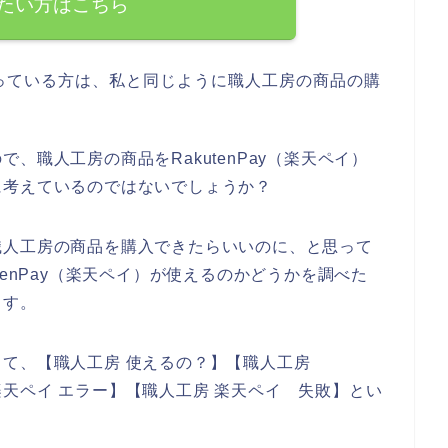
たい方はこちら
っている方は、私と同じように職人工房の商品の購
、職人工房の商品をRakutenPay（楽天ペイ）
に考えているのではないでしょうか？
職人工房の商品を購入できたらいいのに、と思って
tenPay（楽天ペイ）が使えるのかどうかを調べた
ます。
て、【職人工房 使えるの？】【職人工房
房 楽天ペイ エラー】【職人工房 楽天ペイ 失敗】とい