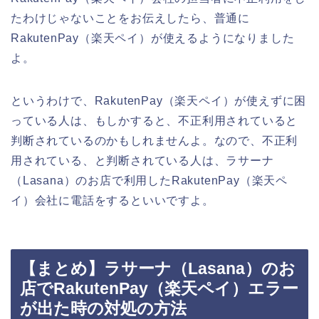
たわけじゃないことをお伝えしたら、普通に
RakutenPay（楽天ペイ）が使えるようになりました
よ。
というわけで、RakutenPay（楽天ペイ）が使えずに困
っている人は、もしかすると、不正利用されていると
判断されているのかもしれませんよ。なので、不正利
用されている、と判断されている人は、ラサーナ
（Lasana）のお店で利用したRakutenPay（楽天ペ
イ）会社に電話をするといいですよ。
【まとめ】ラサーナ（Lasana）のお
店でRakutenPay（楽天ペイ）エラー
が出た時の対処の方法