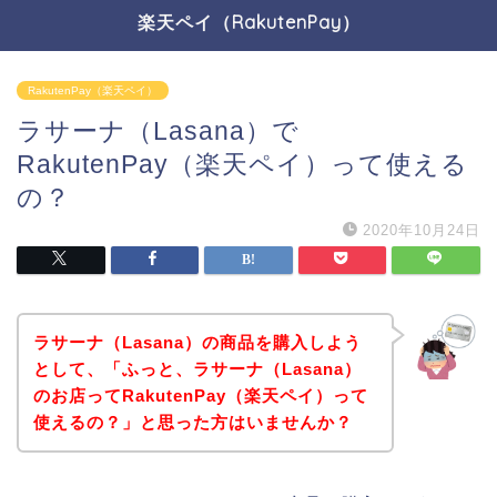
楽天ペイ（RakutenPay）
RakutenPay（楽天ペイ）
ラサーナ（Lasana）で
RakutenPay（楽天ペイ）って使える
の？
2020年10月24日
ラサーナ（Lasana）の商品を購入しよう
として、「ふっと、ラサーナ（Lasana）
のお店ってRakutenPay（楽天ペイ）って
使えるの？」と思った方はいませんか？