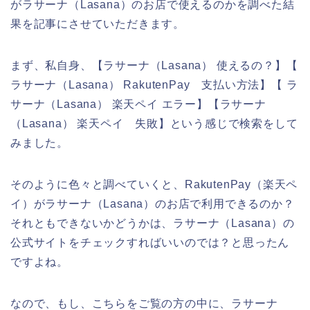
がラサーナ（Lasana）のお店で使えるのかを調べた結
果を記事にさせていただきます。
まず、私自身、【ラサーナ（Lasana） 使えるの？】【
ラサーナ（Lasana） RakutenPay 支払い方法】【 ラ
サーナ（Lasana） 楽天ペイ エラー】【ラサーナ
（Lasana） 楽天ペイ 失敗】という感じで検索をして
みました。
そのように色々と調べていくと、RakutenPay（楽天ペ
イ）がラサーナ（Lasana）のお店で利用できるのか？
それともできないかどうかは、ラサーナ（Lasana）の
公式サイトをチェックすればいいのでは？と思ったん
ですよね。
なので、もし、こちらをご覧の方の中に、ラサーナ