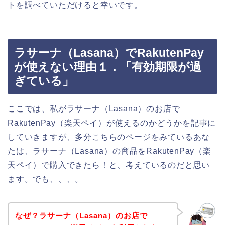
トを調べていただけると幸いです。
ラサーナ（Lasana）でRakutenPay
が使えない理由１．「有効期限が過
ぎている」
ここでは、私がラサーナ（Lasana）のお店で
RakutenPay（楽天ペイ）が使えるのかどうかを記事に
していきますが、多分こちらのページをみているあな
たは、ラサーナ（Lasana）の商品をRakutenPay（楽
天ペイ）で購入できたら！と、考えているのだと思い
ます。でも、、、。
なぜ？ラサーナ（Lasana）のお店で