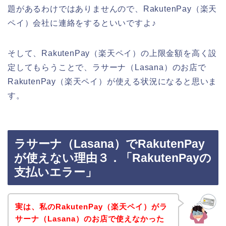
題があるわけではありませんので、RakutenPay（楽天
ペイ）会社に連絡をするといいですよ♪
そして、RakutenPay（楽天ペイ）の上限金額を高く設
定してもらうことで、ラサーナ（Lasana）のお店で
RakutenPay（楽天ペイ）が使える状況になると思いま
す。
ラサーナ（Lasana）でRakutenPay
が使えない理由３．「RakutenPayの
支払いエラー」
実は、私のRakutenPay（楽天ペイ）がラ
サーナ（Lasana）のお店で使えなかった