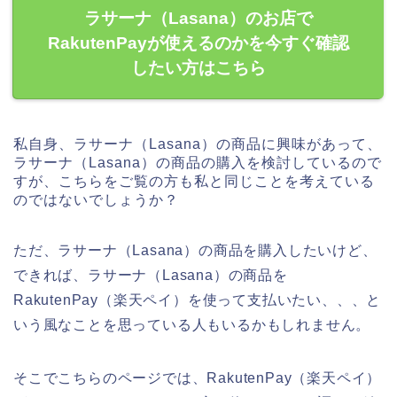
ラサーナ（Lasana）のお店で
RakutenPayが使えるのかを今すぐ確認
したい方はこちら
私自身、ラサーナ（Lasana）の商品に興味があって、
ラサーナ（Lasana）の商品の購入を検討しているので
すが、こちらをご覧の方も私と同じことを考えている
のではないでしょうか？
ただ、ラサーナ（Lasana）の商品を購入したいけど、
できれば、ラサーナ（Lasana）の商品を
RakutenPay（楽天ペイ）を使って支払いたい、、、と
いう風なことを思っている人もいるかもしれません。
そこでこちらのページでは、RakutenPay（楽天ペイ）