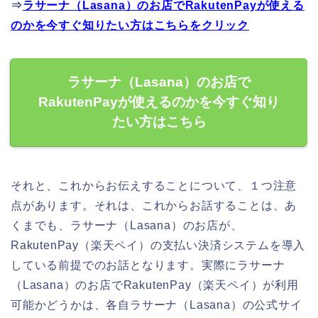
⇒
ラサーナ（Lasana）のお店でRakutenPayが使える
のかを今すぐ知りたい方はこちらをクリック
ラサーナ（Lasana）のお店で
RakutenPayが使えるのかを今すぐ知り
たい方はこちら
それと、これからお伝えすることについて、１つ注意
点があります。それは、これからお話することは、あ
くまでも、ラサーナ（Lasana）のお店が、
RakutenPay（楽天ペイ）の支払い決済システムを導入
している前提でのお話となります。実際にラサーナ
（Lasana）のお店でRakutenPay（楽天ペイ）が利用
可能かどうかは、各自ラサーナ（Lasana）の公式サイ