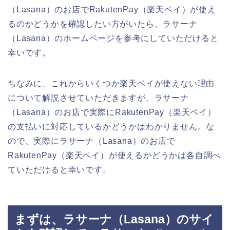
（Lasana）のお店でRakutenPay（楽天ペイ）が使え
るのかどうかを確認したい方がいたら、ラサーナ
（Lasana）のホームページを参考にしていただけると
幸いです。
ちなみに、これからいくつか楽天ペイが使えない理由
について解説させていただきますが、ラサーナ
（Lasana）のお店で実際にRakutenPay（楽天ペイ）
の支払いに対応しているかどうかはわかりません。な
ので、実際にラサーナ（Lasana）のお店で
RakutenPay（楽天ペイ）が使えるかどうかは各自調べ
ていただけると幸いです。
まずは、ラサーナ（Lasana）のサイ