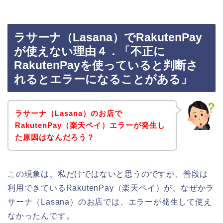
ラサーナ（Lasana）でRakutenPay
が使えない理由４．「不正に
RakutenPayを使っていると判断さ
れるとエラーになることがある」
ラサーナ（Lasana）のお店で
RakutenPay（楽天ペイ）エラーが発生し
た原因はなんだろう？
この現象は、私だけではないと思うのですが、普段は
利用できているRakutenPay（楽天ペイ）が、なぜかラ
サーナ（Lasana）のお店では、エラーが発生して使え
なかったんです。