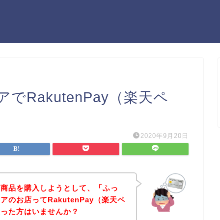
RakutenPay（楽天ペ
2020年9月20日
の商品を購入しようとして、「ふっ
のお店ってRakutenPay（楽天ペ
思った方はいませんか？