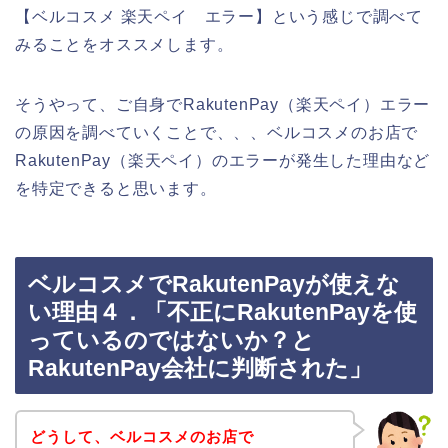
【ベルコスメ 楽天ペイ エラー】という感じで調べて
みることをオススメします。
そうやって、ご自身でRakutenPay（楽天ペイ）エラー
の原因を調べていくことで、、、ベルコスメのお店で
RakutenPay（楽天ペイ）のエラーが発生した理由など
を特定できると思います。
ベルコスメでRakutenPayが使えな
い理由４．「不正にRakutenPayを使
っているのではないか？と
RakutenPay会社に判断された」
どうして、ベルコスメのお店で