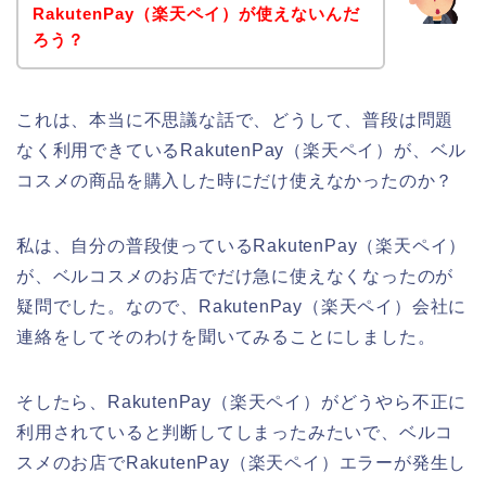
RakutenPay（楽天ペイ）が使えないんだ
ろう？
これは、本当に不思議な話で、どうして、普段は問題
なく利用できているRakutenPay（楽天ペイ）が、ベル
コスメの商品を購入した時にだけ使えなかったのか？
私は、自分の普段使っているRakutenPay（楽天ペイ）
が、ベルコスメのお店でだけ急に使えなくなったのが
疑問でした。なので、RakutenPay（楽天ペイ）会社に
連絡をしてそのわけを聞いてみることにしました。
そしたら、RakutenPay（楽天ペイ）がどうやら不正に
利用されていると判断してしまったみたいで、ベルコ
スメのお店でRakutenPay（楽天ペイ）エラーが発生し