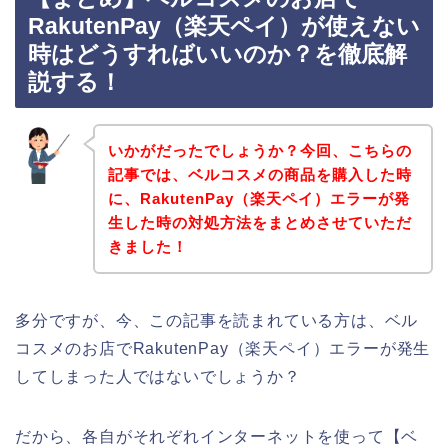
RakutenPay（楽天ペイ）が使えない
時はどうすればいいのか？を徹底解
説する！
いかがだったでしょうか？今回、こちらの
記事では、ベルコスメの商品を購入した時
に、RakutenPay（楽天ペイ）エラーが発
生した時の対処方法をまとめさせていただ
きました！
多分ですが、今、この記事を読まれている方は、ベル
コスメのお店でRakutenPay（楽天ペイ）エラーが発生
してしまった人ではないでしょうか？
だから、各自がそれぞれインターネットを使って【ベ