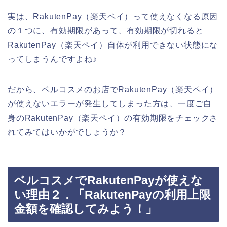
実は、RakutenPay（楽天ペイ）って使えなくなる原因
の１つに、有効期限があって、有効期限が切れると
RakutenPay（楽天ペイ）自体が利用できない状態にな
ってしまうんですよね♪
だから、ベルコスメのお店でRakutenPay（楽天ペイ）
が使えないエラーが発生してしまった方は、一度ご自
身のRakutenPay（楽天ペイ）の有効期限をチェックさ
れてみてはいかがでしょうか？
ベルコスメでRakutenPayが使えな
い理由２．「RakutenPayの利用上限
金額を確認してみよう！」