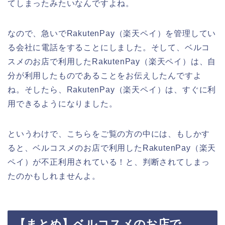
てしまったみたいなんですよね。
なので、急いでRakutenPay（楽天ペイ）を管理してい
る会社に電話をすることにしました。そして、ベルコ
スメのお店で利用したRakutenPay（楽天ペイ）は、自
分が利用したものであることをお伝えしたんですよ
ね。そしたら、RakutenPay（楽天ペイ）は、すぐに利
用できるようになりました。
というわけで、こちらをご覧の方の中には、もしかす
ると、ベルコスメのお店で利用したRakutenPay（楽天
ペイ）が不正利用されている！と、判断されてしまっ
たのかもしれませんよ。
【まとめ】ベルコスメのお店で