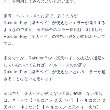
イ）を利用してみるとよいと思います。
実際、ベルコスメのお店で、多くの方が
RakutenPay（楽天ペイ）が使えないエラーが発生する
ようなのですが、その場合のエラー原因は、利用した
RakutenPay（楽天ペイ）の支払い遅延が原因みたいで
すよ。
多分ですが、RakutenPay（楽天ペイ）の支払い遅延を
していないのであれば、ベルコスメのお店で、
RakutenPay（楽天ペイ）が使えないというエラーが起
きることはないと思います。
それでも、楽天ペイが使えない問題が解決しない場合
は、ネットで【ベルコスメ 楽天ペイ】【 ベルコスメ 楽
天ペイ 使えない】【 ベルコスメ 楽天ペイ 失敗】