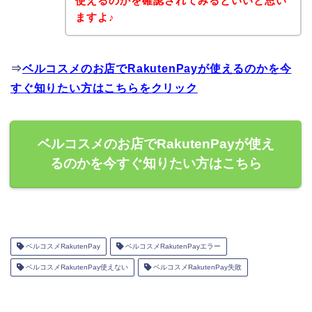
使えるのかを確認されてみるといいと思い
ますよ♪
⇒
ベルコスメのお店でRakutenPayが使えるのかを今
すぐ知りたい方はこちらをクリック
ベルコスメのお店でRakutenPayが使え
るのかを今すぐ知りたい方はこちら
ベルコスメRakutenPay
ベルコスメRakutenPayエラー
ベルコスメRakutenPay使えない
ベルコスメRakutenPay失敗