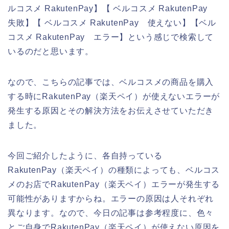
ルコスメ RakutenPay】【 ベルコスメ RakutenPay
失敗】【 ベルコスメ RakutenPay 使えない】【ベル
コスメ RakutenPay エラー】という感じで検索して
いるのだと思います。
なので、こちらの記事では、ベルコスメの商品を購入
する時にRakutenPay（楽天ペイ）が使えないエラーが
発生する原因とその解決方法をお伝えさせていただき
ました。
今回ご紹介したように、各自持っている
RakutenPay（楽天ペイ）の種類によっても、ベルコス
メのお店でRakutenPay（楽天ペイ）エラーが発生する
可能性がありますからね。エラーの原因は人それぞれ
異なります。なので、今日の記事は参考程度に、色々
とご自身でRakutenPay（楽天ペイ）が使えない原因を