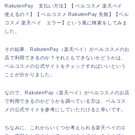
RakutenPay 支払い方法】【 ベルコスメ 楽天ペイ
使えるの？】【 ベルコスメ RakutenPay 失敗】【ベル
コスメ 楽天ペイ エラー】という風に検索をしてみま
した。
その結果、RakutenPay（楽天ペイ）がベルコスメのお
店で利用できるのか？それともできないかどうかは、
ベルコスメの公式サイトをチェックすればいいという
ことが分かりました。
なので、RakutenPay（楽天ペイ）がベルコスメのお店
で利用できるのかどうかを調べている方は、ベルコス
メの公式サイトを参考にしていただけると幸いです。
ちなみに、これからいくつか考えられる楽天ペイのエ