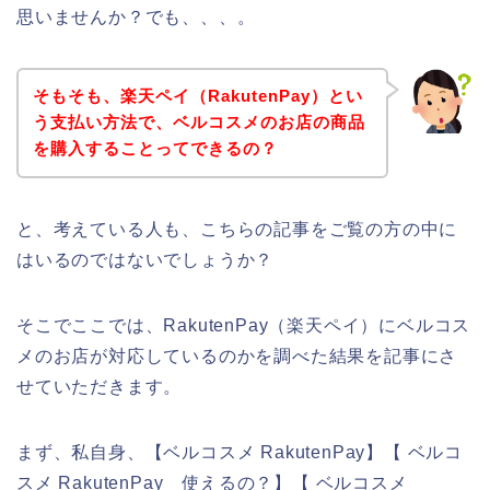
思いませんか？でも、、、。
そもそも、楽天ペイ（RakutenPay）とい
う支払い方法で、ベルコスメのお店の商品
を購入することってできるの？
と、考えている人も、こちらの記事をご覧の方の中に
はいるのではないでしょうか？
そこでここでは、RakutenPay（楽天ペイ）にベルコス
メのお店が対応しているのかを調べた結果を記事にさ
せていただきます。
まず、私自身、【ベルコスメ RakutenPay】【 ベルコ
スメ RakutenPay 使えるの？】【 ベルコスメ