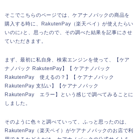
そこでこちらのページでは、ケアナノパックの商品を
購入する時に、RakutenPay（楽天ペイ）が使えたらい
いのに♪と、思ったので、その調べた結果を記事にさせ
ていただきます。
まず、最初に私自身、検索エンジンを使って、【ケア
ナノパック RakutenPay】【 ケアナノパック
RakutenPay 使えるの？】【 ケアナノパック
RakutenPay 支払い】【ケアナノパック
RakutenPay エラー】という感じで調べてみることに
しました。
そのように色々と調べていって、ふっと思ったのは、
RakutenPay（楽天ペイ）がケアナノパックのお店で利