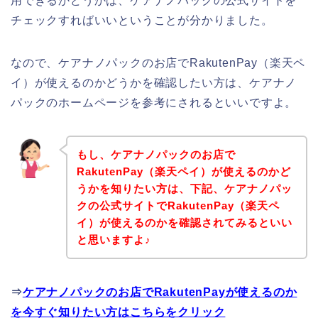
用できるかどうかは、ケアナノパックの公式サイトを
チェックすればいいということが分かりました。
なので、ケアナノパックのお店でRakutenPay（楽天ペ
イ）が使えるのかどうかを確認したい方は、ケアナノ
パックのホームページを参考にされるといいですよ。
もし、ケアナノパックのお店で
RakutenPay（楽天ペイ）が使えるのかど
うかを知りたい方は、下記、ケアナノパッ
クの公式サイトでRakutenPay（楽天ペ
イ）が使えるのかを確認されてみるといい
と思いますよ♪
⇒
ケアナノパックのお店でRakutenPayが使えるのか
を今すぐ知りたい方はこちらをクリック