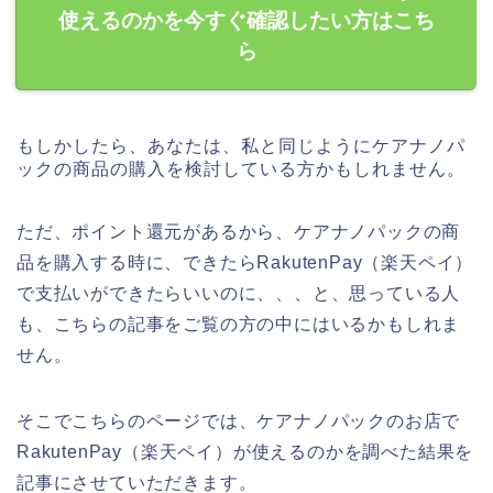
使えるのかを今すぐ確認したい方はこち
ら
もしかしたら、あなたは、私と同じようにケアナノパ
ックの商品の購入を検討している方かもしれません。
ただ、ポイント還元があるから、ケアナノパックの商
品を購入する時に、できたらRakutenPay（楽天ペイ）
で支払いができたらいいのに、、、と、思っている人
も、こちらの記事をご覧の方の中にはいるかもしれま
せん。
そこでこちらのページでは、ケアナノパックのお店で
RakutenPay（楽天ペイ）が使えるのかを調べた結果を
記事にさせていただきます。