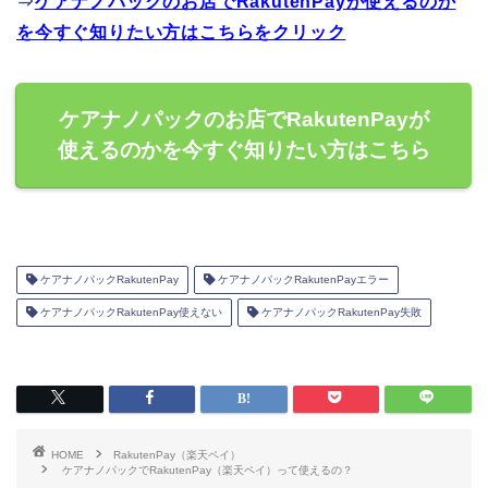
⇒
ケアナノパックのお店でRakutenPayが使えるのか
を今すぐ知りたい方はこちらをクリック
ケアナノパックのお店でRakutenPayが
使えるのかを今すぐ知りたい方はこちら
ケアナノパックRakutenPay
ケアナノパックRakutenPayエラー
ケアナノパックRakutenPay使えない
ケアナノパックRakutenPay失敗
HOME
RakutenPay（楽天ペイ）
ケアナノパックでRakutenPay（楽天ペイ）って使えるの？