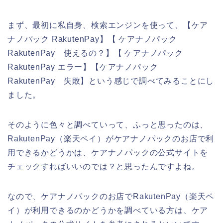
まず、最初に私自身、検索エンジンを使って、【ケア
ナノパック RakutenPay】【 ケアナノパック
RakutenPay 使えるの？】【 ケアナノパック
RakutenPay エラー】【ケアナノパック
RakutenPay 失敗】という感じで調べてみることにし
ました。
そのように色々と調べていって、ふっと思ったのは、
RakutenPay（楽天ペイ）がケアナノパックのお店で利
用できるかどうかは、ケアナノパックの公式サイトを
チェックすればいいのでは？と思ったんですよね。
なので、ケアナノパックのお店でRakutenPay（楽天ペ
イ）が利用できるのかどうかを調べている方は、ケア