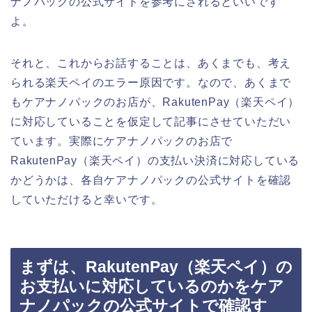
ナノパックの公式サイトを参考にされるといいです
よ。
それと、これからお話することは、あくまでも、考え
られる楽天ペイのエラー原因です。なので、あくまで
もケアナノパックのお店が、RakutenPay（楽天ペイ）
に対応していることを仮定して記事にさせていただい
ています。実際にケアナノパックのお店で
RakutenPay（楽天ペイ）の支払い決済に対応している
かどうかは、各自ケアナノパックの公式サイトを確認
していただけると幸いです。
まずは、RakutenPay（楽天ペイ）の
お支払いに対応しているのかをケア
ナノパックの公式サイトで確認す