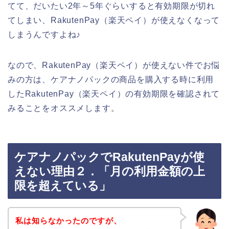
てて、だいたい2年～5年ぐらいすると有効期限が切れ
てしまい、RakutenPay（楽天ペイ）が使えなくなって
しまうんですよね♪
なので、RakutenPay（楽天ペイ）が使えない件でお悩
みの方は、ケアナノパックの商品を購入する時に利用
したRakutenPay（楽天ペイ）の有効期限を確認されて
みることをオススメします。
ケアナノパックでRakutenPayが使
えない理由２．「月の利用金額の上
限を超えている」
私は知らなかったのですが、