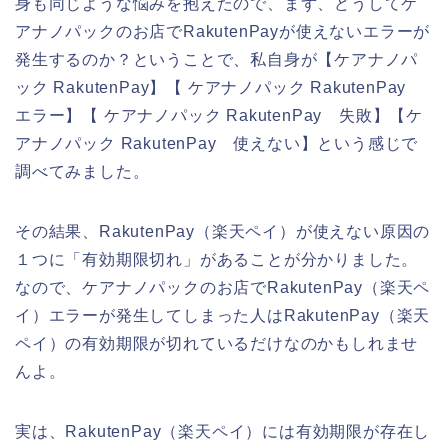
身も同じような悩みを抱えたので、まず、どうしてケ
アナノパックのお店でRakutenPayが使えないエラーが
発生するのか？ということで、私自身が【ケアナノパ
ック RakutenPay】【 ケアナノパック RakutenPay
エラー】【 ケアナノパック RakutenPay 失敗】【ケ
アナノパック RakutenPay 使えない】という感じで
調べてみました。
その結果、RakutenPay（楽天ペイ）が使えない原因の
１つに「有効期限切れ」があることが分かりました。
なので、ケアナノパックのお店でRakutenPay（楽天ペ
イ）エラーが発生してしまった人はRakutenPay（楽天
ペイ）の有効期限が切れているだけなのかもしれませ
んよ。
実は、RakutenPay（楽天ペイ）には有効期限が存在し