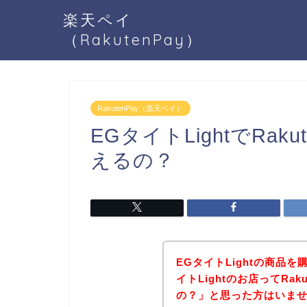
楽天ペイ
（RakutenPay）
RakutenPay（楽天ペイ）
EGタイトLightでRak
えるの？
EGタイトLightの商品
イトLightのお店ってRa
の？」と思った方はいま