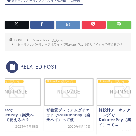
薬用リメンバーリンクスホワイトRakutenPay失敗
HOME
RakutenPay（楽天ペイ）
薬用リメンバーリンクスホワイトでRakutenPay（楽天ペイ）って使えるの？
RELATED POST
utenPay（楽天ペイ）
RakutenPay（楽天ペイ）
RakutenPay（楽天ペイ）
dodoで
ザ糖質プレミアムダイエ
諒設計アーキテクト
kutenPay（楽天ペ
ットでRakutenPay（楽
ニングで
）って使えるの？
天ペイ）って使...
RakutenPay（楽天
イ）って...
2023年7月18日
2020年8月17日
2022年3