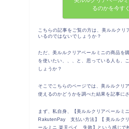
美ルルクリアベールミニ
るのかを今す
こちらの記事をご覧の方は、美ルルクリ
いるのではないでしょうか？
ただ、美ルルクリアベールミニの商品を購入
を使いたい、、、と、思っている人も、
しょうか？
そこでこちらのページでは、美ルルクリアベ
使えるのかどうかを調べた結果を記事に
まず、私自身、【美ルルクリアベールミニ
RakutenPay 支払い方法】【 美ル
ールミニ 楽天ペイ 失敗】という感じで