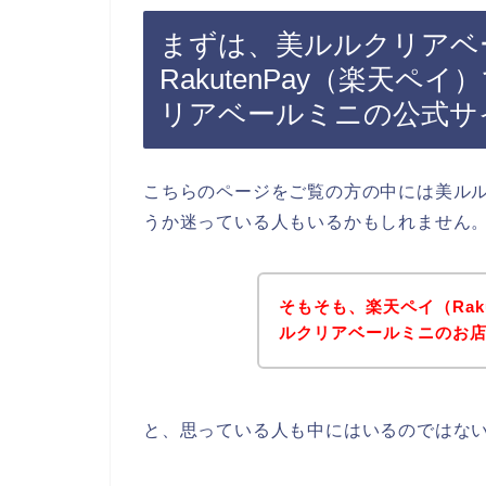
まずは、美ルルクリアベ
RakutenPay（楽天
リアベールミニの公式サ
こちらのページをご覧の方の中には美ル
うか迷っている人もいるかもしれません
そもそも、楽天ペイ（Rak
ルクリアベールミニのお
と、思っている人も中にはいるのではな