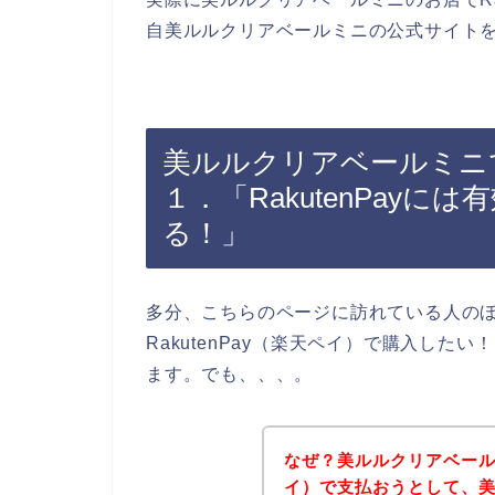
自美ルルクリアベールミニの公式サイト
美ルルクリアベールミニでR
１．「RakutenPay
る！」
多分、こちらのページに訪れている人の
RakutenPay（楽天ペイ）で購入し
ます。でも、、、。
なぜ？美ルルクリアベールミ
イ）で支払おうとして、