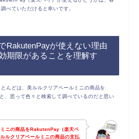
を調べていただけると幸いです。
akutenPayが使えない理由
には有効期限があることを理解す
ほとんどは、美ルルクリアベールミニの商品を
たい！と、思って色々と検索して調べているのだと思い
ニの商品をRakutenPay（楽天ペ
美ルルクリアベールミニの商品の支払