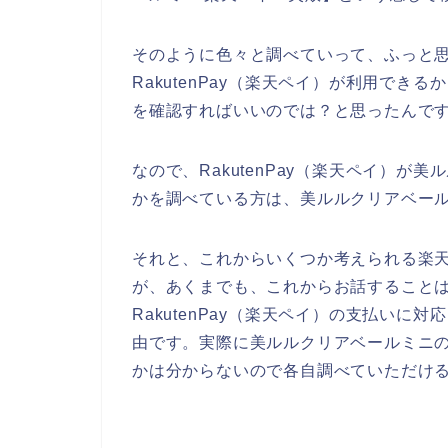
そのように色々と調べていって、ふっと
RakutenPay（楽天ペイ）が利用で
を確認すればいいのでは？と思ったんで
なので、RakutenPay（楽天ペイ）
かを調べている方は、美ルルクリアベー
それと、これからいくつか考えられる楽
が、あくまでも、これからお話すること
RakutenPay（楽天ペイ）の支払い
由です。実際に美ルルクリアベールミニのお
かは分からないので各自調べていただけ