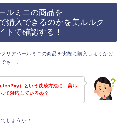
ールミニの商品を
ペイ）で購入できるのかを美ルルク
イトで確認する！
ルクリアベールミニの商品を実際に購入しようかど
。でも、、、。
utenPay）という決済方法に、美ル
店って対応しているの？
いでしょうか？