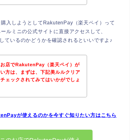
入しようとしてRakutenPay（楽天ペイ）って
ベールミニの公式サイトに直接アクセスして、
対応しているのかどうかを確認されるといいですよ♪
店でRakutenPay（楽天ペイ）が
たい方は、まずは、下記美ルルクリア
をチェックされてみてはいかがでしょ
tenPayが使えるのかを今すぐ知りたい方はこちら