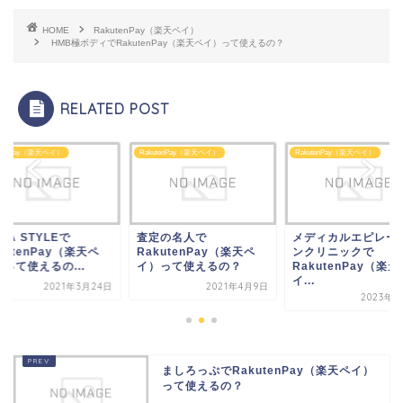
HOME
RakutenPay（楽天ペイ）
HMB極ボディでRakutenPay（楽天ペイ）って使えるの？
RELATED POST
utenPay（楽天ペイ）
RakutenPay（楽天ペイ）
RakutenPay（楽天ペイ）
定の名人で
メディカルエピレーショ
AQUA STYLEで
kutenPay（楽天ペ
ンクリニックで
RakutenPay（楽天
）って使えるの？
RakutenPay（楽天ペ
イ）って使えるの...
イ...
2021年4月9日
2021年3
2023年7月7日
ましろっぷでRakutenPay（楽天ペイ）
って使えるの？