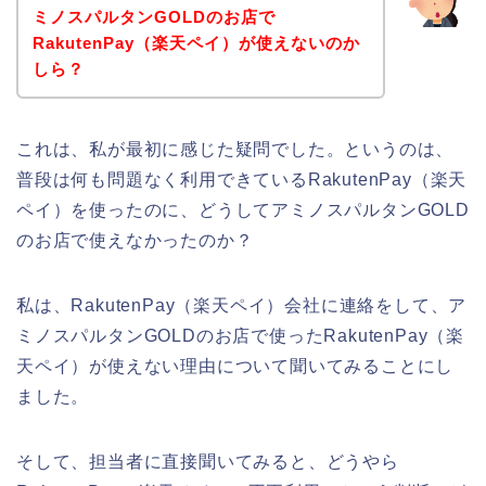
ミノスパルタンGOLDのお店で
RakutenPay（楽天ペイ）が使えないのか
しら？
これは、私が最初に感じた疑問でした。というのは、
普段は何も問題なく利用できているRakutenPay（楽天
ペイ）を使ったのに、どうしてアミノスパルタンGOLD
のお店で使えなかったのか？
私は、RakutenPay（楽天ペイ）会社に連絡をして、ア
ミノスパルタンGOLDのお店で使ったRakutenPay（楽
天ペイ）が使えない理由について聞いてみることにし
ました。
そして、担当者に直接聞いてみると、どうやら