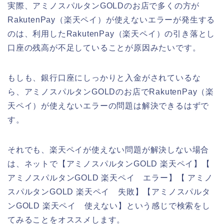
実際、アミノスパルタンGOLDのお店で多くの方が
RakutenPay（楽天ペイ）が使えないエラーが発生する
のは、利用したRakutenPay（楽天ペイ）の引き落とし
口座の残高が不足していることが原因みたいです。
もしも、銀行口座にしっかりと入金がされているな
ら、アミノスパルタンGOLDのお店でRakutenPay（楽
天ペイ）が使えないエラーの問題は解決できるはずで
す。
それでも、楽天ペイが使えない問題が解決しない場合
は、ネットで【アミノスパルタンGOLD 楽天ペイ】【
アミノスパルタンGOLD 楽天ペイ エラー】【 アミノ
スパルタンGOLD 楽天ペイ 失敗】【アミノスパルタ
ンGOLD 楽天ペイ 使えない】という感じで検索をし
てみることをオススメします。