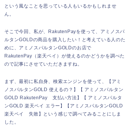
という風なことを思っている人もいるかもしれませ
ん。
そこで今回、私が、RakutenPayを使って、アミノスパ
ルタンGOLDの商品を購入したい！と考えている人のた
めに、アミノスパルタンGOLDのお店で
RakutenPay（楽天ペイ）が使えるのかどうかを調べた
ので記事にさせていただきますね。
まず、最初に私自身、検索エンジンを使って、【アミ
ノスパルタンGOLD 使えるの？】【 アミノスパルタン
GOLD RakutenPay 支払い方法】【 アミノスパルタ
ンGOLD 楽天ペイ エラー】【アミノスパルタンGOLD
楽天ペイ 失敗】という感じで調べてみることにしま
した。