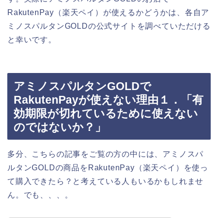
RakutenPay（楽天ペイ）が使えるかどうかは、各自ア
ミノスパルタンGOLDの公式サイトを調べていただける
と幸いです。
アミノスパルタンGOLDで
RakutenPayが使えない理由１．「有
効期限が切れているために使えない
のではないか？」
多分、こちらの記事をご覧の方の中には、アミノスパ
ルタンGOLDの商品をRakutenPay（楽天ペイ）を使っ
て購入できたら？と考えている人もいるかもしれませ
ん。でも、、、。