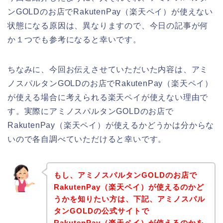
ンGOLDのお店でRakutenPay（楽天ペイ）が使えない
状態になる原因は、異なりますので、今日の記事が何
か１つでも参考になると幸いです。
ちなみに、今回お伝えさせていただいた内容は、アミ
ノスパルタンGOLDのお店でRakutenPay（楽天ペイ）
が使える場合に考えられる楽天ペイが使えない理由で
す。実際にアミノスパルタンGOLDのお店で
RakutenPay（楽天ペイ）が使えるかどうかは分からな
いので各自調べていただけると幸いです。
もし、アミノスパルタンGOLDのお店で
RakutenPay（楽天ペイ）が使えるのかど
うかを知りたい方は、下記、アミノスパル
タンGOLDの公式サイトで
RakutenPay（楽天ペイ）が使えるのかを