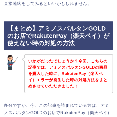
直接連絡をしてみるといいかもしれません。
【まとめ】アミノスパルタンGOLD
のお店でRakutenPay（楽天ペイ）が
使えない時の対処の方法
いかがだったでしょうか？今回、こちらの
記事では、アミノスパルタンGOLDの商品
を購入した時に、RakutenPay（楽天ペ
イ）エラーが発生した時の対処方法をまと
めさせていただきました！
多分ですが、今、この記事を読まれている方は、アミ
ノスパルタンGOLDのお店でRakutenPay（楽天ペイ）