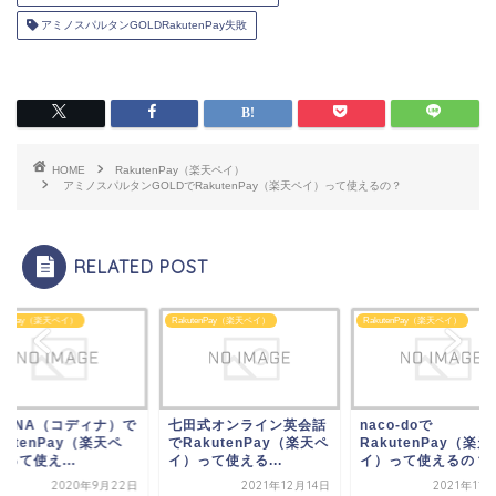
アミノスパルタンGOLDRakutenPay失敗
HOME
RakutenPay（楽天ペイ）
アミノスパルタンGOLDでRakutenPay（楽天ペイ）って使えるの？
RELATED POST
utenPay（楽天ペイ）
RakutenPay（楽天ペイ）
RakutenPay（楽天ペイ）
ODINA（コディナ）で
七田式オンライン英会話
naco-doで
kutenPay（楽天ペ
でRakutenPay（楽天ペ
RakutenPay（楽天
って使え...
イ）って使える...
イ）って使えるの？
2020年9月22日
2021年12月14日
2021年11