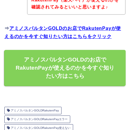
確認されてみるといいと思いますよ♪
⇒
アミノスパルタンGOLDのお店でRakutenPayが使
えるのかを今すぐ知りたい方はこちらをクリック
アミノスパルタンGOLDのお店で
RakutenPayが使えるのかを今すぐ知り
たい方はこちら
アミノスパルタンGOLDRakutenPay
アミノスパルタンGOLDRakutenPayエラー
アミノスパルタンGOLDRakutenPay使えない