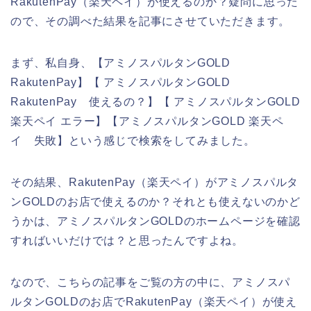
RakutenPay（楽天ペイ）が使えるのか？疑問に思った
ので、その調べた結果を記事にさせていただきます。
まず、私自身、【アミノスパルタンGOLD
RakutenPay】【 アミノスパルタンGOLD
RakutenPay 使えるの？】【 アミノスパルタンGOLD
楽天ペイ エラー】【アミノスパルタンGOLD 楽天ペ
イ 失敗】という感じで検索をしてみました。
その結果、RakutenPay（楽天ペイ）がアミノスパルタ
ンGOLDのお店で使えるのか？それとも使えないのかど
うかは、アミノスパルタンGOLDのホームページを確認
すればいいだけでは？と思ったんですよね。
なので、こちらの記事をご覧の方の中に、アミノスパ
ルタンGOLDのお店でRakutenPay（楽天ペイ）が使え