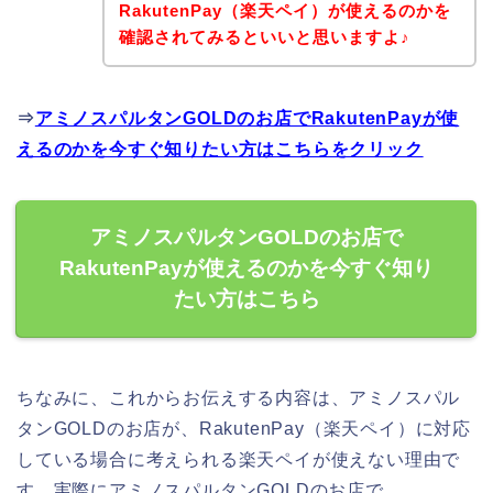
RakutenPay（楽天ペイ）が使えるのかを
確認されてみるといいと思いますよ♪
⇒
アミノスパルタンGOLDのお店でRakutenPayが使
えるのかを今すぐ知りたい方はこちらをクリック
アミノスパルタンGOLDのお店で
RakutenPayが使えるのかを今すぐ知り
たい方はこちら
ちなみに、これからお伝えする内容は、アミノスパル
タンGOLDのお店が、RakutenPay（楽天ペイ）に対応
している場合に考えられる楽天ペイが使えない理由で
す。実際にアミノスパルタンGOLDのお店で