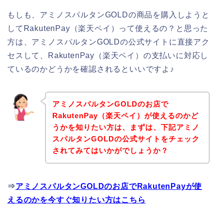
もしも、アミノスパルタンGOLDの商品を購入しようと
してRakutenPay（楽天ペイ）って使えるの？と思った
方は、アミノスパルタンGOLDの公式サイトに直接アク
セスして、RakutenPay（楽天ペイ）の支払いに対応し
ているのかどうかを確認されるといいですよ♪
アミノスパルタンGOLDのお店で
RakutenPay（楽天ペイ）が使えるのかど
うかを知りたい方は、まずは、下記アミノ
スパルタンGOLDの公式サイトをチェック
されてみてはいかがでしょうか？
⇒
アミノスパルタンGOLDのお店でRakutenPayが使
えるのかを今すぐ知りたい方はこちら