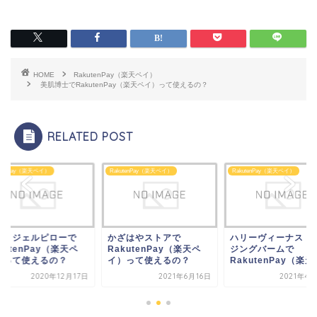
HOME
RakutenPay（楽天ペイ）
美肌博士でRakutenPay（楽天ペイ）って使えるの？
RELATED POST
utenPay（楽天ペイ）
RakutenPay（楽天ペイ）
RakutenPay（楽天ペイ）
クノジェルピローで
かざはやストアで
ハリーヴィーナス ク
kutenPay（楽天ペ
RakutenPay（楽天ペ
ジングバームで
）って使えるの？
イ）って使えるの？
RakutenPay（楽天ペ
2020年12月17日
2021年6月16日
2021年4