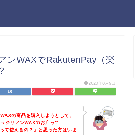
WAXでRakutenPay（楽
？
2020年8月9日
WAXの商品を購入しようとして、
ラジリアンWAXのお店って
ペイ）って使えるの？」と思った方はいま