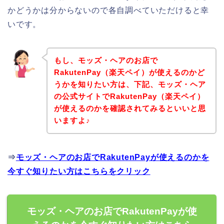
かどうかは分からないので各自調べていただけると幸
いです。
もし、モッズ・ヘアのお店で
RakutenPay（楽天ペイ）が使えるのかど
うかを知りたい方は、下記、モッズ・ヘア
の公式サイトでRakutenPay（楽天ペイ）
が使えるのかを確認されてみるといいと思
いますよ♪
⇒
モッズ・ヘアのお店でRakutenPayが使えるのかを
今すぐ知りたい方はこちらをクリック
モッズ・ヘアのお店でRakutenPayが使