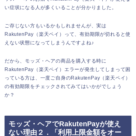
い症状になる人が多くいることが分かりました。
ご存じない方もいるかもしれませんが、実は
RakutenPay（楽天ペイ）って、有効期限が切れると使
えない状態になってしまうんですよね♪
だから、モッズ・ヘアの商品を購入する時に
RakutenPay（楽天ペイ）エラーが発生してしまって困
っている方は、一度ご自身のRakutenPay（楽天ペイ）
の有効期限をチェックされてみてはいかがでしょう
か？
モッズ・ヘアでRakutenPayが使え
ない理由２．「利用上限金額をオー