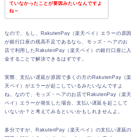
ていなかったことが要因みたいなんですよ
ね～
なので、もし、RakutenPay（楽天ペイ）エラーの原因
が銀行口座の残高不足であるなら、モッズ・ヘアのお
店で利用したRakutenPay（楽天ペイ）の銀行口座に入
金することで解決できるはずです。
実際、支払い遅延が原因で多くの方のRakutenPay（楽
天ペイ）がエラーが起こしているみたいなんですよ
ね。なので、モッズ・ヘアのお店でRakutenPay（楽天
ペイ）エラーが発生した場合、支払い遅延を起こして
いないか？と考えてみるといいかもしれませんよ。
多分ですが、RakutenPay（楽天ペイ）の支払い遅延の