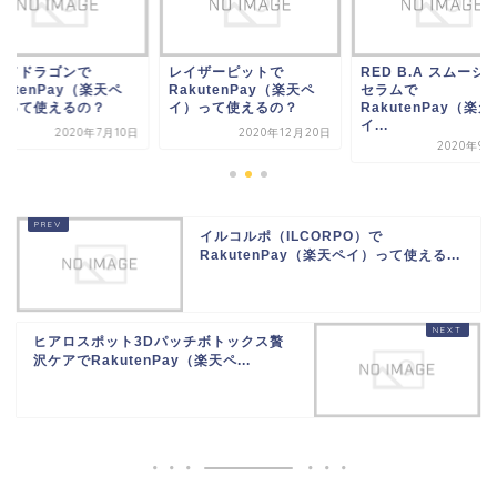
イザーピットで
RED B.A スムージング
レッドドラゴンで
kutenPay（楽天ペ
セラムで
RakutenPay（楽天
）って使えるの？
RakutenPay（楽天ペ
イ）って使えるの？
イ...
2020年12月20日
2020年7
2020年9月26日
イルコルポ（ILCORPO）で
RakutenPay（楽天ペイ）って使える...
ヒアロスポット3Dパッチボトックス贅
沢ケアでRakutenPay（楽天ペ...