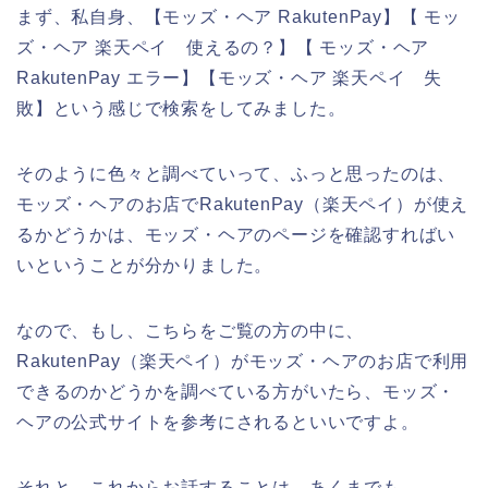
まず、私自身、【モッズ・ヘア RakutenPay】【 モッ
ズ・ヘア 楽天ペイ 使えるの？】【 モッズ・ヘア
RakutenPay エラー】【モッズ・ヘア 楽天ペイ 失
敗】という感じで検索をしてみました。
そのように色々と調べていって、ふっと思ったのは、
モッズ・ヘアのお店でRakutenPay（楽天ペイ）が使え
るかどうかは、モッズ・ヘアのページを確認すればい
いということが分かりました。
なので、もし、こちらをご覧の方の中に、
RakutenPay（楽天ペイ）がモッズ・ヘアのお店で利用
できるのかどうかを調べている方がいたら、モッズ・
ヘアの公式サイトを参考にされるといいですよ。
それと、これからお話することは、あくまでも、