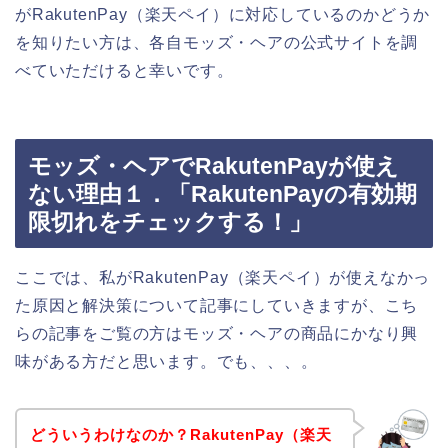
がRakutenPay（楽天ペイ）に対応しているのかどうか
を知りたい方は、各自モッズ・ヘアの公式サイトを調
べていただけると幸いです。
モッズ・ヘアでRakutenPayが使え
ない理由１．「RakutenPayの有効期
限切れをチェックする！」
ここでは、私がRakutenPay（楽天ペイ）が使えなかっ
た原因と解決策について記事にしていきますが、こち
らの記事をご覧の方はモッズ・ヘアの商品にかなり興
味がある方だと思います。でも、、、。
どういうわけなのか？RakutenPay（楽天