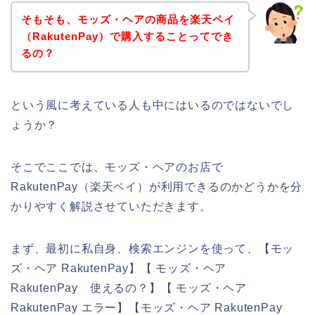
そもそも、モッズ・ヘアの商品を楽天ペイ
（RakutenPay）で購入することってでき
るの？
という風に考えている人も中にはいるのではないでし
ょうか？
そこでここでは、モッズ・ヘアのお店で
RakutenPay（楽天ペイ）が利用できるのかどうかを分
かりやすく解説させていただきます。
まず、最初に私自身、検索エンジンを使って、【モッ
ズ・ヘア RakutenPay】【 モッズ・ヘア
RakutenPay 使えるの？】【 モッズ・ヘア
RakutenPay エラー】【モッズ・ヘア RakutenPay