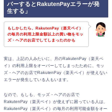
バーするとRakutenPayエラーが発
生する」
もしかしたら、RakutenPay（楽天ペイ）
の毎月の利用上限金額以上の買い物をモッ
ズ・ヘアのお店でしてしまったのかも
実は、上記の人みたいに、月のRakutenPay（楽天ペ
イ）の利用上限をオーバーしてしまったために、モッ
ズ・ヘアのお店でRakutenPay（楽天ペイ）が使えない
エラーが発生している人もいます。
なので、もしも、モッズ・ヘアのお店で
RakutenPay（楽天ペイ）が使えずに困っている人は、
RakutenPay（楽天ペイ）の毎月の利用可能金額をオー