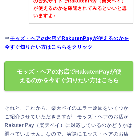
の公式サイトでRakutenPay（楽天ペイ）
が使えるのかを確認されてみるといいと思
いますよ♪
⇒
モッズ・ヘアのお店でRakutenPayが使えるのかを
今すぐ知りたい方はこちらをクリック
モッズ・ヘアのお店でRakutenPayが使
えるのかを今すぐ知りたい方はこちら
それと、これから、楽天ペイのエラー原因をいくつか
ご紹介させていただきますが、モッズ・ヘアのお店が
RakutenPay（楽天ペイ）に対応しているのかどうかは
調べていません。なので、実際にモッズ・ヘアのお店