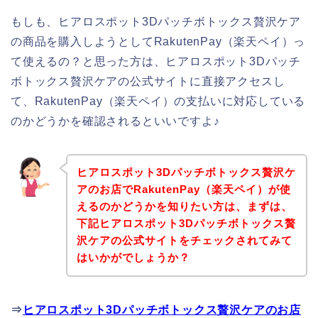
もしも、ヒアロスポット3Dパッチボトックス贅沢ケア
の商品を購入しようとしてRakutenPay（楽天ペイ）っ
て使えるの？と思った方は、ヒアロスポット3Dパッチ
ボトックス贅沢ケアの公式サイトに直接アクセスし
て、RakutenPay（楽天ペイ）の支払いに対応している
のかどうかを確認されるといいですよ♪
ヒアロスポット3Dパッチボトックス贅沢ケ
アのお店でRakutenPay（楽天ペイ）が使
えるのかどうかを知りたい方は、まずは、
下記ヒアロスポット3Dパッチボトックス贅
沢ケアの公式サイトをチェックされてみて
はいかがでしょうか？
⇒
ヒアロスポット3Dパッチボトックス贅沢ケアのお店