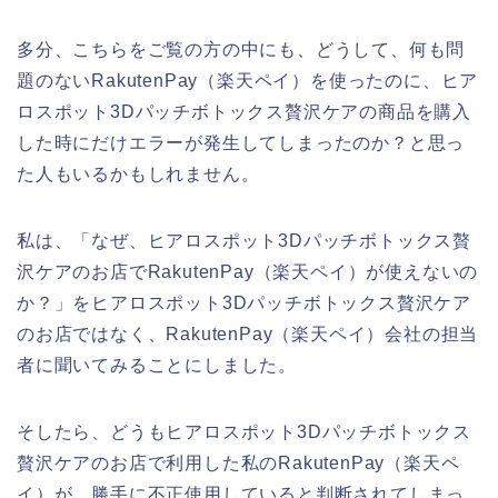
多分、こちらをご覧の方の中にも、どうして、何も問
題のないRakutenPay（楽天ペイ）を使ったのに、ヒア
ロスポット3Dパッチボトックス贅沢ケアの商品を購入
した時にだけエラーが発生してしまったのか？と思っ
た人もいるかもしれません。
私は、「なぜ、ヒアロスポット3Dパッチボトックス贅
沢ケアのお店でRakutenPay（楽天ペイ）が使えないの
か？」をヒアロスポット3Dパッチボトックス贅沢ケア
のお店ではなく、RakutenPay（楽天ペイ）会社の担当
者に聞いてみることにしました。
そしたら、どうもヒアロスポット3Dパッチボトックス
贅沢ケアのお店で利用した私のRakutenPay（楽天ペ
イ）が、勝手に不正使用していると判断されてしまっ