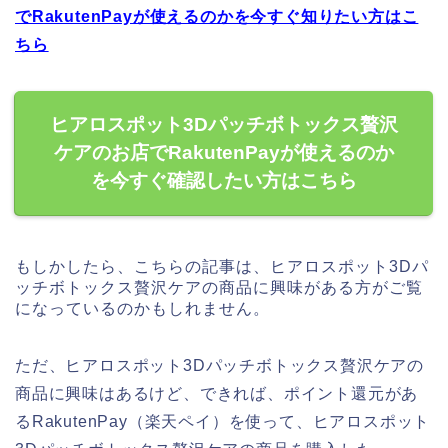
でRakutenPayが使えるのかを今すぐ知りたい方はこ
ちら
ヒアロスポット3Dパッチボトックス贅沢
ケアのお店でRakutenPayが使えるのか
を今すぐ確認したい方はこちら
もしかしたら、こちらの記事は、ヒアロスポット3Dパ
ッチボトックス贅沢ケアの商品に興味がある方がご覧
になっているのかもしれません。
ただ、ヒアロスポット3Dパッチボトックス贅沢ケアの
商品に興味はあるけど、できれば、ポイント還元があ
るRakutenPay（楽天ペイ）を使って、ヒアロスポット