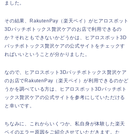
ました。
その結果、RakutenPay（楽天ペイ）がヒアロスポット
3Dパッチボトックス贅沢ケアのお店で利用できるの
か？それともできないかどうかは、ヒアロスポット3D
パッチボトックス贅沢ケアの公式サイトをチェックす
ればいいということが分かりました。
なので、ヒアロスポット3Dパッチボトックス贅沢ケア
のお店でRakutenPay（楽天ペイ）が利用できるのかど
うかを調べている方は、ヒアロスポット3Dパッチボト
ックス贅沢ケアの公式サイトを参考にしていただける
と幸いです。
ちなみに、これからいくつか、私自身が体験した楽天
ペイのエラー原因をご紹介させていただきます。た