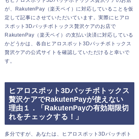
もヒアロスポット3Dパッチボトックス贅沢ケアのお店
が、RakutenPay（楽天ペイ）に対応していることを仮
定して記事にさせていただいています。実際にヒアロ
スポット3Dパッチボトックス贅沢ケアのお店で
RakutenPay（楽天ペイ）の支払い決済に対応している
かどうかは、各自ヒアロスポット3Dパッチボトックス
贅沢ケアの公式サイトを確認していただけると幸いで
す。
ヒアロスポット3Dパッチボトックス
贅沢ケアでRakutenPayが使えない
理由１．「RakutenPayの有効期限切
れをチェックする！」
多分ですが、あなたは、ヒアロスポット3Dパッチボト