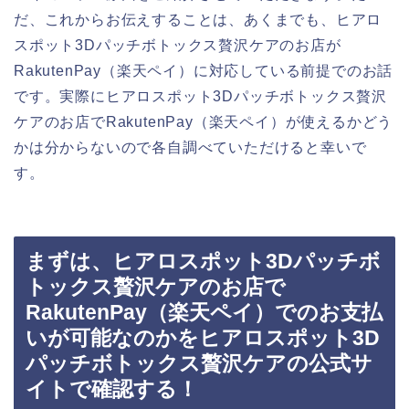
だ、これからお伝えすることは、あくまでも、ヒアロ
スポット3Dパッチボトックス贅沢ケアのお店が
RakutenPay（楽天ペイ）に対応している前提でのお話
です。実際にヒアロスポット3Dパッチボトックス贅沢
ケアのお店でRakutenPay（楽天ペイ）が使えるかどう
かは分からないので各自調べていただけると幸いで
す。
まずは、ヒアロスポット3Dパッチボ
トックス贅沢ケアのお店で
RakutenPay（楽天ペイ）でのお支払
いが可能なのかをヒアロスポット3D
パッチボトックス贅沢ケアの公式サ
イトで確認する！