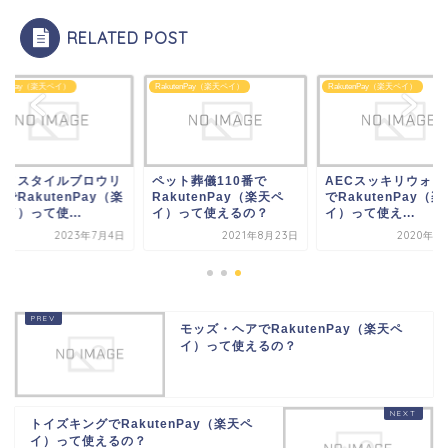
RELATED POST
utenPay（楽天ペイ）
RakutenPay（楽天ペイ）
RakutenPay（楽天ペイ）
ラノスタイルブロウリ
ペット葬儀110番で
AECスッキリウォー
でRakutenPay（楽
RakutenPay（楽天ペ
でRakutenPay（
イ）って使...
イ）って使えるの？
イ）って使え...
2023年7月4日
2021年8月23日
2020年1
モッズ・ヘアでRakutenPay（楽天ペ
イ）って使えるの？
トイズキングでRakutenPay（楽天ペ
イ）って使えるの？