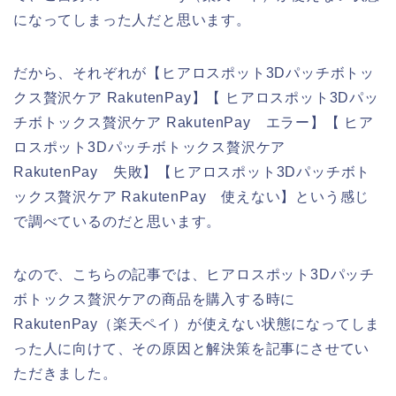
になってしまった人だと思います。
だから、それぞれが【ヒアロスポット3Dパッチボトッ
クス贅沢ケア RakutenPay】【 ヒアロスポット3Dパッ
チボトックス贅沢ケア RakutenPay エラー】【 ヒア
ロスポット3Dパッチボトックス贅沢ケア
RakutenPay 失敗】【ヒアロスポット3Dパッチボト
ックス贅沢ケア RakutenPay 使えない】という感じ
で調べているのだと思います。
なので、こちらの記事では、ヒアロスポット3Dパッチ
ボトックス贅沢ケアの商品を購入する時に
RakutenPay（楽天ペイ）が使えない状態になってしま
った人に向けて、その原因と解決策を記事にさせてい
ただきました。