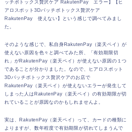
ッチボトックス贅沢ケア RakutenPay エラー】【ヒ
アロスポット3Dパッチボトックス贅沢ケア
RakutenPay 使えない】という感じで調べてみまし
た。
そのような感じで、私自身RakutenPay（楽天ペイ）が
使えない原因を色々と調べてみた所、「有効期限切
れ」がRakutenPay（楽天ペイ）が使えない原因の１つ
であることが分かりました。なので、ヒアロスポット
3Dパッチボトックス贅沢ケアのお店で
RakutenPay（楽天ペイ）が使えないエラーが発生して
しまった人はRakutenPay（楽天ペイ）の有効期限が切
れていることが原因なのかもしれませんよ。
実は、RakutenPay（楽天ペイ）って、カードの種類に
よりますが、数年程度で有効期限が切れてしまうんで