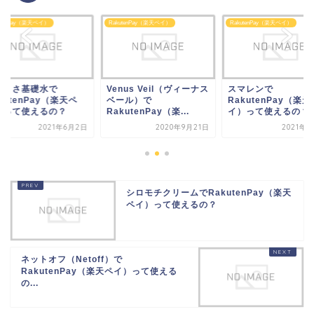
utenPay（楽天ペイ）
RakutenPay（楽天ペイ）
RakutenPay（楽天ペイ）
nus Veil（ヴィーナス
スマレンで
つぼくさ基礎水で
ール）で
RakutenPay（楽天ペ
RakutenPay（楽天
kutenPay（楽...
イ）って使えるの？
イ）って使えるの？
2020年9月21日
2021年8月4日
2021年6
シロモチクリームでRakutenPay（楽天
ペイ）って使えるの？
ネットオフ（Netoff）で
RakutenPay（楽天ペイ）って使える
の...