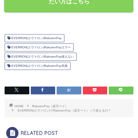
たい方はこちら
EVERRON(エヴァロン)RakutenPay
EVERRON(エヴァロン)RakutenPayエラー
EVERRON(エヴァロン)RakutenPay使えない
EVERRON(エヴァロン)RakutenPay失敗
HOME
RakutenPay（楽天ペイ）
EVERRON(エヴァロン)でRakutenPay（楽天ペイ）って使えるの？
RELATED POST