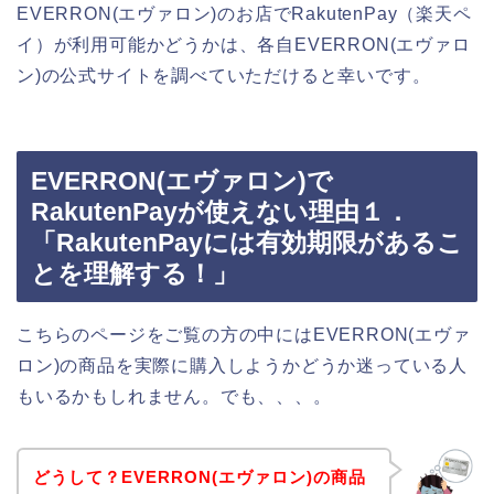
EVERRON(エヴァロン)のお店でRakutenPay（楽天ペ
イ）が利用可能かどうかは、各自EVERRON(エヴァロ
ン)の公式サイトを調べていただけると幸いです。
EVERRON(エヴァロン)で
RakutenPayが使えない理由１．
「RakutenPayには有効期限があるこ
とを理解する！」
こちらのページをご覧の方の中にはEVERRON(エヴァ
ロン)の商品を実際に購入しようかどうか迷っている人
もいるかもしれません。でも、、、。
どうして？EVERRON(エヴァロン)の商品