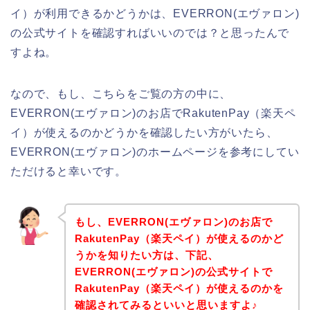
イ）が利用できるかどうかは、EVERRON(エヴァロン)
の公式サイトを確認すればいいのでは？と思ったんで
すよね。
なので、もし、こちらをご覧の方の中に、
EVERRON(エヴァロン)のお店でRakutenPay（楽天ペ
イ）が使えるのかどうかを確認したい方がいたら、
EVERRON(エヴァロン)のホームページを参考にしてい
ただけると幸いです。
もし、EVERRON(エヴァロン)のお店で
RakutenPay（楽天ペイ）が使えるのかど
うかを知りたい方は、下記、
EVERRON(エヴァロン)の公式サイトで
RakutenPay（楽天ペイ）が使えるのかを
確認されてみるといいと思いますよ♪