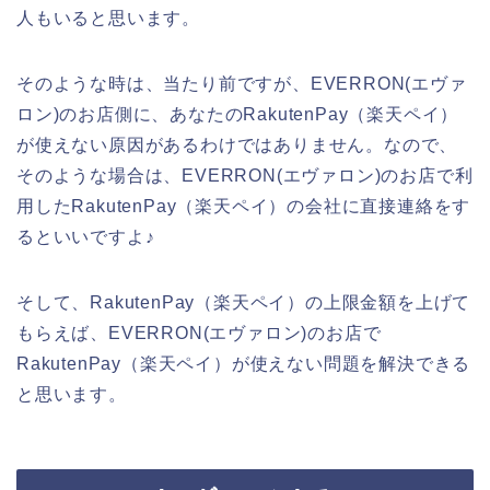
人もいると思います。
そのような時は、当たり前ですが、EVERRON(エヴァ
ロン)のお店側に、あなたのRakutenPay（楽天ペイ）
が使えない原因があるわけではありません。なので、
そのような場合は、EVERRON(エヴァロン)のお店で利
用したRakutenPay（楽天ペイ）の会社に直接連絡をす
るといいですよ♪
そして、RakutenPay（楽天ペイ）の上限金額を上げて
もらえば、EVERRON(エヴァロン)のお店で
RakutenPay（楽天ペイ）が使えない問題を解決できる
と思います。