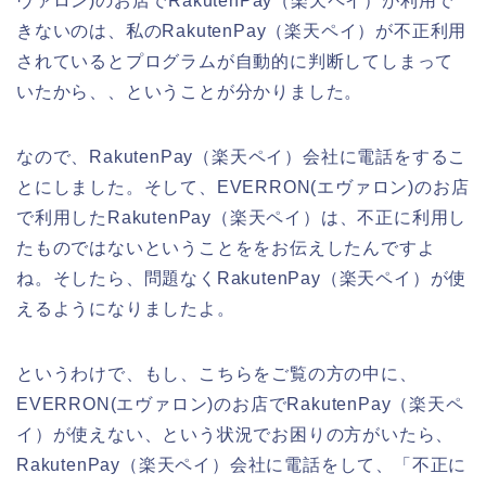
ヴァロン)のお店でRakutenPay（楽天ペイ）が利用で
きないのは、私のRakutenPay（楽天ペイ）が不正利用
されているとプログラムが自動的に判断してしまって
いたから、、ということが分かりました。
なので、RakutenPay（楽天ペイ）会社に電話をするこ
とにしました。そして、EVERRON(エヴァロン)のお店
で利用したRakutenPay（楽天ペイ）は、不正に利用し
たものではないということををお伝えしたんですよ
ね。そしたら、問題なくRakutenPay（楽天ペイ）が使
えるようになりましたよ。
というわけで、もし、こちらをご覧の方の中に、
EVERRON(エヴァロン)のお店でRakutenPay（楽天ペ
イ）が使えない、という状況でお困りの方がいたら、
RakutenPay（楽天ペイ）会社に電話をして、「不正に