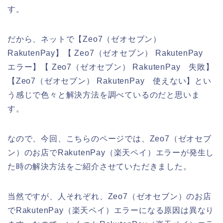
す。
だから、ネットで【Zeo7（ゼオセブン）
RakutenPay】【 Zeo7（ゼオセブン） RakutenPay
エラー】【 Zeo7（ゼオセブン） RakutenPay 失敗】
【Zeo7（ゼオセブン） RakutenPay 使えない】とい
う感じで色々と解決方法を調べているのだと思いま
す。
なので、今回、こちらのページでは、Zeo7（ゼオセブ
ン）のお店でRakutenPay（楽天ペイ）エラーが発生し
た時の解決方法をご紹介させていただきました。
当然ですが、人それぞれ、Zeo7（ゼオセブン）のお店
でRakutenPay（楽天ペイ）エラーになる原因は異なり