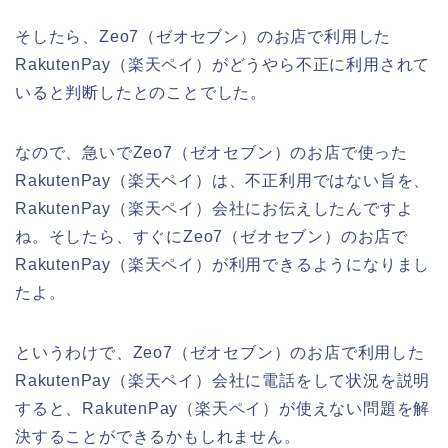
そしたら、Zeo7（ゼオセブン）のお店で利用した
RakutenPay（楽天ペイ）がどうやら不正に利用されて
いると判断したとのことでした。
なので、急いでZeo7（ゼオセブン）のお店で使った
RakutenPay（楽天ペイ）は、不正利用ではない旨を、
RakutenPay（楽天ペイ）会社にお伝えしたんですよ
ね。そしたら、すぐにZeo7（ゼオセブン）のお店で
RakutenPay（楽天ペイ）が利用できるようになりまし
たよ。
というわけで、Zeo7（ゼオセブン）のお店で利用した
RakutenPay（楽天ペイ）会社に電話をして状況を説明
すると、RakutenPay（楽天ペイ）が使えない問題を解
決することができるかもしれません。