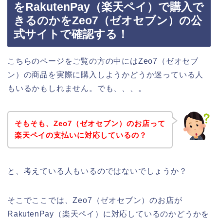
をRakutenPay（楽天ペイ）で購入で
きるのかをZeo7（ゼオセブン）の公
式サイトで確認する！
こちらのページをご覧の方の中にはZeo7（ゼオセブ
ン）の商品を実際に購入しようかどうか迷っている人
もいるかもしれません。でも、、、。
そもそも、Zeo7（ゼオセブン）のお店って
楽天ペイの支払いに対応しているの？
と、考えている人もいるのではないでしょうか？
そこでここでは、Zeo7（ゼオセブン）のお店が
RakutenPay（楽天ペイ）に対応しているのかどうかを