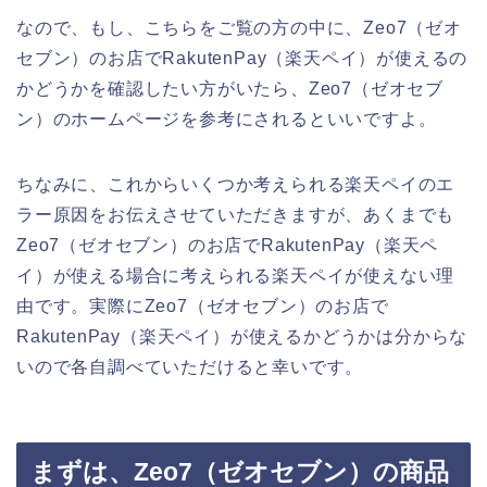
なので、もし、こちらをご覧の方の中に、Zeo7（ゼオ
セブン）のお店でRakutenPay（楽天ペイ）が使えるの
かどうかを確認したい方がいたら、Zeo7（ゼオセブ
ン）のホームページを参考にされるといいですよ。
ちなみに、これからいくつか考えられる楽天ペイのエ
ラー原因をお伝えさせていただきますが、あくまでも
Zeo7（ゼオセブン）のお店でRakutenPay（楽天ペ
イ）が使える場合に考えられる楽天ペイが使えない理
由です。実際にZeo7（ゼオセブン）のお店で
RakutenPay（楽天ペイ）が使えるかどうかは分からな
いので各自調べていただけると幸いです。
まずは、Zeo7（ゼオセブン）の商品