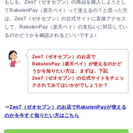
もしも、Zeo7（ゼオセブン）の商品を購入しようとし
てRakutenPay（楽天ペイ）って使えるの？と思った方
は、Zeo7（ゼオセブン）の公式サイトに直接アクセス
して、RakutenPay（楽天ペイ）の支払いに対応してい
るのかどうかを確認されるといいですよ♪
Zeo7（ゼオセブン）のお店で
RakutenPay（楽天ペイ）が使えるのかど
うかを知りたい方は、まずは、下記
Zeo7（ゼオセブン）の公式サイトをチェッ
クされてみてはいかがでしょうか？
⇒
Zeo7（ゼオセブン）のお店でRakutenPayが使える
のかを今すぐ知りたい方はこちら