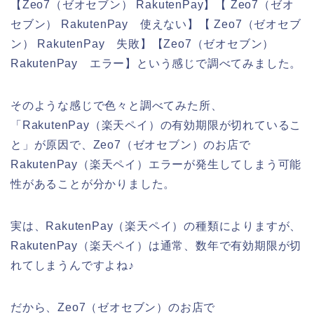
【Zeo7（ゼオセブン） RakutenPay】【 Zeo7（ゼオ
セブン） RakutenPay 使えない】【 Zeo7（ゼオセブ
ン） RakutenPay 失敗】【Zeo7（ゼオセブン）
RakutenPay エラー】という感じで調べてみました。
そのような感じで色々と調べてみた所、
「RakutenPay（楽天ペイ）の有効期限が切れているこ
と」が原因で、Zeo7（ゼオセブン）のお店で
RakutenPay（楽天ペイ）エラーが発生してしまう可能
性があることが分かりました。
実は、RakutenPay（楽天ペイ）の種類によりますが、
RakutenPay（楽天ペイ）は通常、数年で有効期限が切
れてしまうんですよね♪
だから、Zeo7（ゼオセブン）のお店で