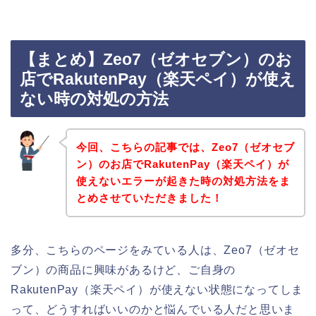
【まとめ】Zeo7（ゼオセブン）のお
店でRakutenPay（楽天ペイ）が使え
ない時の対処の方法
今回、こちらの記事では、Zeo7（ゼオセブ
ン）のお店でRakutenPay（楽天ペイ）が
使えないエラーが起きた時の対処方法をま
とめさせていただきました！
多分、こちらのページをみている人は、Zeo7（ゼオセ
ブン）の商品に興味があるけど、ご自身の
RakutenPay（楽天ペイ）が使えない状態になってしま
って、どうすればいいのかと悩んでいる人だと思いま