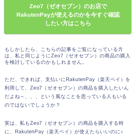
Zeo7（ゼオセブン）のお店で
RakutenPayが使えるのかを今すぐ確認
したい方はこちら
もしかしたら、こちらの記事をご覧になっている方
は、私と同じようにZeo7（ゼオセブン）の商品の購入
を検討しているのかもしれません。
ただ、できれば、支払いにRakutenPay（楽天ペイ）を
利用して、Zeo7（ゼオセブン）の商品を購入したいん
だよね～、、、という風なことを思っている人もいる
のではないでしょうか？
実は、私もZeo7（ゼオセブン）の商品を購入する時
に、RakutenPay（楽天ペイ）が使えたらいいのに♪