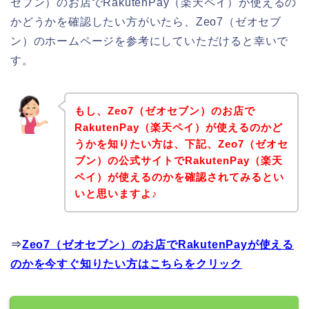
セブン）のお店でRakutenPay（楽天ペイ）が使えるの
かどうかを確認したい方がいたら、Zeo7（ゼオセブ
ン）のホームページを参考にしていただけると幸いで
す。
もし、Zeo7（ゼオセブン）のお店で
RakutenPay（楽天ペイ）が使えるのかど
うかを知りたい方は、下記、Zeo7（ゼオセ
ブン）の公式サイトでRakutenPay（楽天
ペイ）が使えるのかを確認されてみるとい
いと思いますよ♪
⇒
Zeo7（ゼオセブン）のお店でRakutenPayが使える
のかを今すぐ知りたい方はこちらをクリック