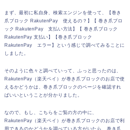
まず、最初に私自身、検索エンジンを使って、【巻き
爪ブロック RakutenPay 使えるの？】【 巻き爪ブロ
ック RakutenPay 支払い方法】【 巻き爪ブロック
RakutenPay 支払い】【巻き爪ブロック
RakutenPay エラー】という感じで調べてみることに
しました。
そのように色々と調べていって、ふっと思ったのは、
RakutenPay（楽天ペイ）が巻き爪ブロックのお店で使
えるかどうかは、巻き爪ブロックのページを確認すれ
ばいいということが分かりました。
なので、もし、こちらをご覧の方の中に、
RakutenPay（楽天ペイ）が巻き爪ブロックのお店で利
用できるのかどうかを調べている方がいたら、巻き爪