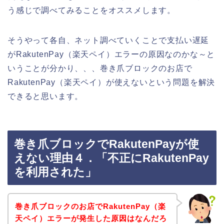
う感じで調べてみることをオススメします。
そうやって各自、ネット調べていくことで支払い遅延
がRakutenPay（楽天ペイ）エラーの原因なのかな～と
いうことが分かり、、、巻き爪ブロックのお店で
RakutenPay（楽天ペイ）が使えないという問題を解決
できると思います。
巻き爪ブロックでRakutenPayが使
えない理由４．「不正にRakutenPay
を利用された」
巻き爪ブロックのお店でRakutenPay（楽
天ペイ）エラーが発生した原因はなんだろ