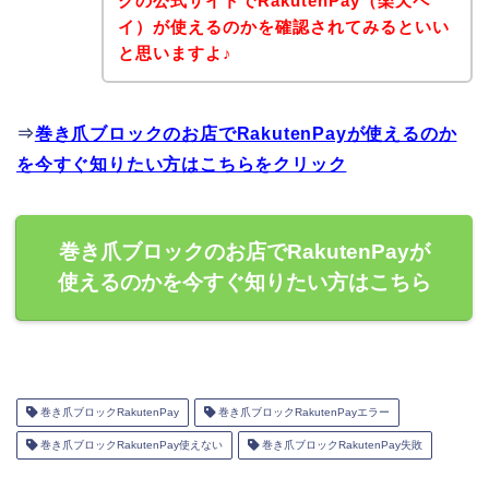
クの公式サイトでRakutenPay（楽天ペ
イ）が使えるのかを確認されてみるといい
と思いますよ♪
⇒
巻き爪ブロックのお店でRakutenPayが使えるのか
を今すぐ知りたい方はこちらをクリック
巻き爪ブロックのお店でRakutenPayが
使えるのかを今すぐ知りたい方はこちら
巻き爪ブロックRakutenPay
巻き爪ブロックRakutenPayエラー
巻き爪ブロックRakutenPay使えない
巻き爪ブロックRakutenPay失敗