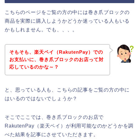
こちらのページをご覧の方の中には巻き爪ブロックの
商品を実際に購入しようかどうか迷っている人もいる
かもしれません。でも、、、。
そもそも、楽天ペイ（RakutenPay）での
お支払いに、巻き爪ブロックのお店って対
応しているのかな～？
と、思っている人も、こちらの記事をご覧の方の中に
はいるのではないでしょうか？
そこでここでは、巻き爪ブロックのお店で
RakutenPay（楽天ペイ）が利用可能なのかどうかを調
べた結果を記事にさせていただきます。