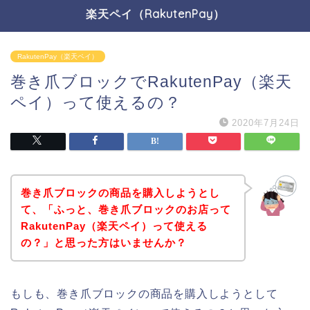
楽天ペイ（RakutenPay）
RakutenPay（楽天ペイ）
巻き爪ブロックでRakutenPay（楽天
ペイ）って使えるの？
2020年7月24日
巻き爪ブロックの商品を購入しようとし
て、「ふっと、巻き爪ブロックのお店って
RakutenPay（楽天ペイ）って使える
の？」と思った方はいませんか？
もしも、巻き爪ブロックの商品を購入しようとして