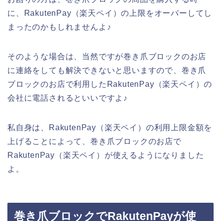
に、RakutenPay（楽天ペイ）の上限をオーバーしてし
まったのかもしれませんよ♪
そのような場合は、当然ですが巻き爪ブロックのお店
に連絡をしても解決できないと思いますので、巻き爪
ブロックのお店で利用したRakutenPay（楽天ペイ）の
会社に電話されるといいですよ♪
私自身は、RakutenPay（楽天ペイ）の利用上限金額を
上げることによって、巻き爪ブロックのお店で
RakutenPay（楽天ペイ）が使えるようになりました
よ。
巻き爪ブロックでRakutenPayが使