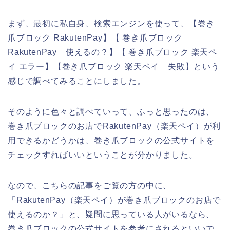
まず、最初に私自身、検索エンジンを使って、【巻き
爪ブロック RakutenPay】【 巻き爪ブロック
RakutenPay 使えるの？】【 巻き爪ブロック 楽天ペ
イ エラー】【巻き爪ブロック 楽天ペイ 失敗】という
感じで調べてみることにしました。
そのように色々と調べていって、ふっと思ったのは、
巻き爪ブロックのお店でRakutenPay（楽天ペイ）が利
用できるかどうかは、巻き爪ブロックの公式サイトを
チェックすればいいということが分かりました。
なので、こちらの記事をご覧の方の中に、
「RakutenPay（楽天ペイ）が巻き爪ブロックのお店で
使えるのか？」と、疑問に思っている人がいるなら、
巻き爪ブロックの公式サイトを参考にされるといいで