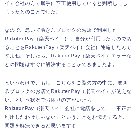
イ）会社の方で勝手に不正使用していると判断してし
まったとのことでした。
なので、急いで巻き爪ブロックのお店で利用した
RakutenPay（楽天ペイ）は、自分が利用したものであ
ることをRakutenPay（楽天ペイ）会社に連絡したんで
すよね。そしたら、RakutenPay（楽天ペイ）エラーな
どの問題はすぐに解決することができましたよ。
というわけで、もし、こちらをご覧の方の中に、巻き
爪ブロックのお店でRakutenPay（楽天ペイ）が使えな
い、という状況でお困りの方がいたら、
RakutenPay（楽天ペイ）会社に電話をして、「不正に
利用したわけじゃない」ということをお伝えすると、
問題を解決できると思いますよ。