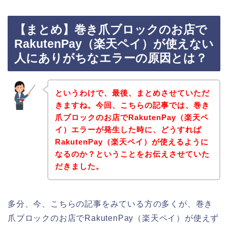
【まとめ】巻き爪ブロックのお店で
RakutenPay（楽天ペイ）が使えない
人にありがちなエラーの原因とは？
というわけで、最後、まとめさせていただ
きますね。今回、こちらの記事では、巻き
爪ブロックのお店でRakutenPay（楽天ペ
イ）エラーが発生した時に、どうすれば
RakutenPay（楽天ペイ）が使えるように
なるのか？ということをお伝えさせていた
だきました。
多分、今、こちらの記事をみている方の多くが、巻き
爪ブロックのお店でRakutenPay（楽天ペイ）が使えず