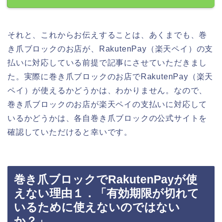
それと、これからお伝えすることは、あくまでも、巻
き爪ブロックのお店が、RakutenPay（楽天ペイ）の支
払いに対応している前提で記事にさせていただきまし
た。実際に巻き爪ブロックのお店でRakutenPay（楽天
ペイ）が使えるかどうかは、わかりません。なので、
巻き爪ブロックのお店が楽天ペイの支払いに対応して
いるかどうかは、各自巻き爪ブロックの公式サイトを
確認していただけると幸いです。
巻き爪ブロックでRakutenPayが使
えない理由１．「有効期限が切れて
いるために使えないのではない
か？」