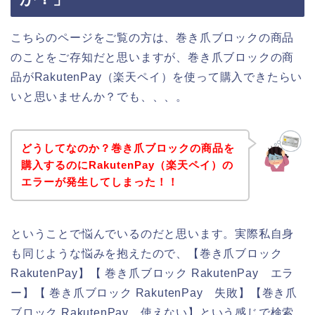
こちらのページをご覧の方は、巻き爪ブロックの商品
のことをご存知だと思いますが、巻き爪ブロックの商
品がRakutenPay（楽天ペイ）を使って購入できたらい
いと思いませんか？でも、、、。
どうしてなのか？巻き爪ブロックの商品を
購入するのにRakutenPay（楽天ペイ）の
エラーが発生してしまった！！
ということで悩んでいるのだと思います。実際私自身
も同じような悩みを抱えたので、【巻き爪ブロック
RakutenPay】【 巻き爪ブロック RakutenPay エラ
ー】【 巻き爪ブロック RakutenPay 失敗】【巻き爪
ブロック RakutenPay 使えない】という感じで検索