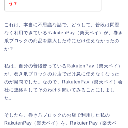
う？
これは、本当に不思議な話で、どうして、普段は問題
なく利用できているRakutenPay（楽天ペイ）が、巻き
爪ブロックの商品を購入した時にだけ使えなかったの
か？
私は、自分の普段使っているRakutenPay（楽天ペイ）
が、巻き爪ブロックのお店でだけ急に使えなくなった
のが疑問でした。なので、RakutenPay（楽天ペイ）会
社に連絡をしてそのわけを聞いてみることにしまし
た。
そしたら、巻き爪ブロックのお店で利用した私の
RakutenPay（楽天ペイ）を、RakutenPay（楽天ペ