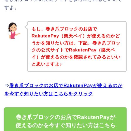
すよ。
もし、巻き爪ブロックのお店で
RakutenPay（楽天ペイ）が使えるのかど
うかを知りたい方は、下記、巻き爪ブロッ
クの公式サイトでRakutenPay（楽天ペ
イ）が使えるのかを確認されてみるといい
と思いますよ♪
⇒
巻き爪ブロックのお店でRakutenPayが使えるのか
を今すぐ知りたい方はこちらをクリック
巻き爪ブロックのお店でRakutenPayが
使えるのかを今すぐ知りたい方はこちら