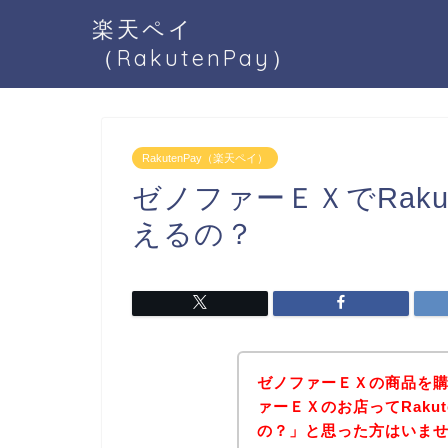
楽天ペイ
（RakutenPay）
RakutenPay（楽天ペイ）
ゼノファーＥＸでRaku
えるの？
ゼノファーＥＸの商品を
ァーＥＸのお店ってRaku
の？」と思った方はいま