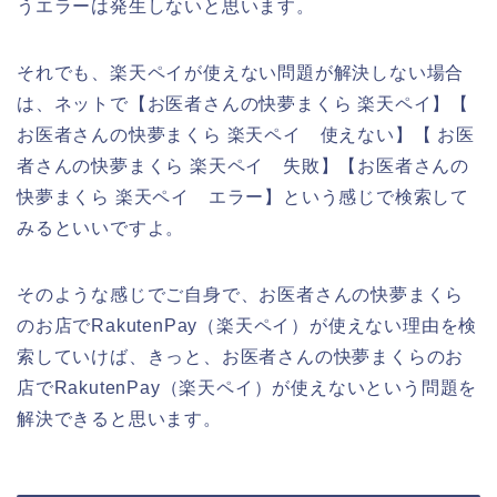
うエラーは発生しないと思います。
それでも、楽天ペイが使えない問題が解決しない場合
は、ネットで【お医者さんの快夢まくら 楽天ペイ】【
お医者さんの快夢まくら 楽天ペイ 使えない】【 お医
者さんの快夢まくら 楽天ペイ 失敗】【お医者さんの
快夢まくら 楽天ペイ エラー】という感じで検索して
みるといいですよ。
そのような感じでご自身で、お医者さんの快夢まくら
のお店でRakutenPay（楽天ペイ）が使えない理由を検
索していけば、きっと、お医者さんの快夢まくらのお
店でRakutenPay（楽天ペイ）が使えないという問題を
解決できると思います。