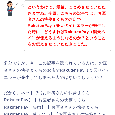
というわけで、最後、まとめさせていただ
きますね。今回、こちらの記事では、お医
者さんの快夢まくらのお店で
RakutenPay（楽天ペイ）エラーが発生し
た時に、どうすればRakutenPay（楽天ペ
イ）が使えるようになるのか？ということ
をお伝えさせていただきました。
多分ですが、今、この記事を読まれている方は、お医
者さんの快夢まくらのお店でRakutenPay（楽天ペイ）
エラーが発生してしまった人ではないでしょうか？
だから、ネットで【お医者さんの快夢まくら
RakutenPay】【 お医者さんの快夢まくら
RakutenPay 失敗】【 お医者さんの快夢まくら
RakutenPay 使えない】【お医者さんの快夢まくら