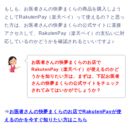
もしも、お医者さんの快夢まくらの商品を購入しよう
としてRakutenPay（楽天ペイ）って使えるの？と思っ
た方は、お医者さんの快夢まくらの公式サイトに直接
アクセスして、RakutenPay（楽天ペイ）の支払いに対
応しているのかどうかを確認されるといいですよ♪
お医者さんの快夢まくらのお店で
RakutenPay（楽天ペイ）が使えるのかど
うかを知りたい方は、まずは、下記お医者
さんの快夢まくらの公式サイトをチェック
されてみてはいかがでしょうか？
⇒
お医者さんの快夢まくらのお店でRakutenPayが使
えるのかを今すぐ知りたい方はこちら