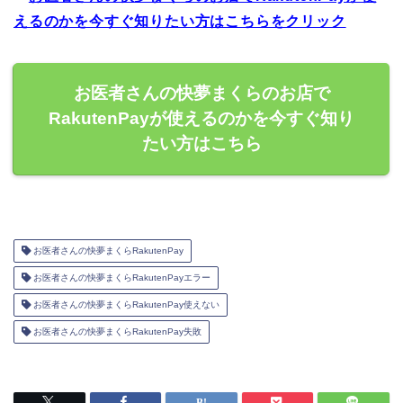
えるのかを今すぐ知りたい方はこちらをクリック
お医者さんの快夢まくらのお店で
RakutenPayが使えるのかを今すぐ知り
たい方はこちら
お医者さんの快夢まくらRakutenPay
お医者さんの快夢まくらRakutenPayエラー
お医者さんの快夢まくらRakutenPay使えない
お医者さんの快夢まくらRakutenPay失敗