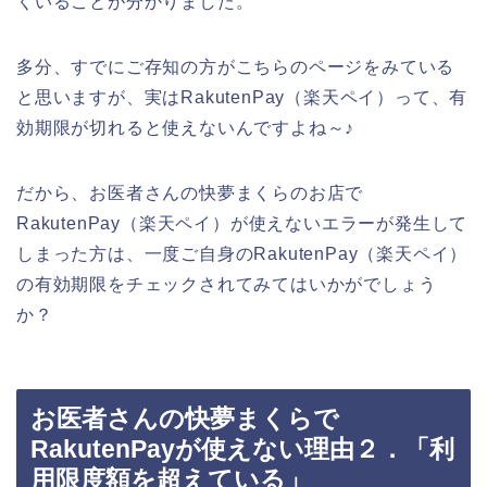
くいることが分かりました。
多分、すでにご存知の方がこちらのページをみている
と思いますが、実はRakutenPay（楽天ペイ）って、有
効期限が切れると使えないんですよね～♪
だから、お医者さんの快夢まくらのお店で
RakutenPay（楽天ペイ）が使えないエラーが発生して
しまった方は、一度ご自身のRakutenPay（楽天ペイ）
の有効期限をチェックされてみてはいかがでしょう
か？
お医者さんの快夢まくらで
RakutenPayが使えない理由２．「利
用限度額を超えている」