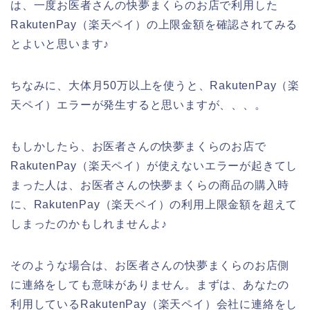
は、一度お医者さんの快夢まくらのお店で利用した
RakutenPay（楽天ペイ）の上限金額を確認されてみる
とよいと思います♪
ちなみに、大体月50万以上を使うと、RakutenPay（楽
天ペイ）エラーが発生すると思いますが、、、。
もしかしたら、お医者さんの快夢まくらのお店で
RakutenPay（楽天ペイ）が使えないエラーが起きてし
まった人は、お医者さんの快夢まくらの商品の購入時
に、RakutenPay（楽天ペイ）の利用上限金額を超えて
しまったのかもしれませんよ♪
そのような場合は、お医者さんの快夢まくらのお店側
に連絡をしても意味がありません。まずは、あなたの
利用しているRakutenPay（楽天ペイ）会社に連絡をし