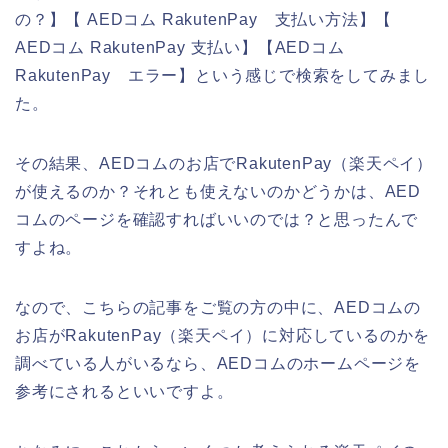
の？】【 AEDコム RakutenPay 支払い方法】【
AEDコム RakutenPay 支払い】【AEDコム
RakutenPay エラー】という感じで検索をしてみまし
た。
その結果、AEDコムのお店でRakutenPay（楽天ペイ）
が使えるのか？それとも使えないのかどうかは、AED
コムのページを確認すればいいのでは？と思ったんで
すよね。
なので、こちらの記事をご覧の方の中に、AEDコムの
お店がRakutenPay（楽天ペイ）に対応しているのかを
調べている人がいるなら、AEDコムのホームページを
参考にされるといいですよ。