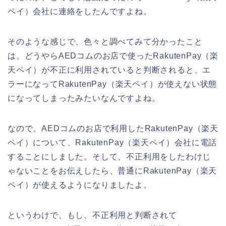
ペイ）会社に連絡をしたんですよね。
そのような感じで、色々と調べてみて分かったこと
は、どうやらAEDコムのお店で使ったRakutenPay（楽
天ペイ）が不正に利用されていると判断されると、エ
ラーになってRakutenPay（楽天ペイ）が使えない状態
になってしまったみたいなんですよね。
なので、AEDコムのお店で利用したRakutenPay（楽天
ペイ）について、RakutenPay（楽天ペイ）会社に電話
することにしました。そして、不正利用をしたわけじ
ゃないことをお伝えしたら、普通にRakutenPay（楽天
ペイ）が使えるようになりましたよ。
というわけで、もし、不正利用と判断されて