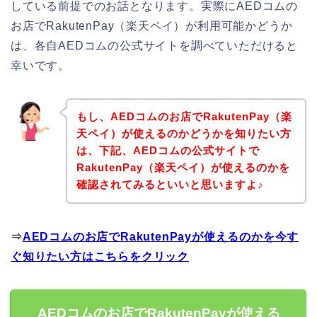
している前提でのお話となります。実際にAEDコムの
お店でRakutenPay（楽天ペイ）が利用可能かどうか
は、各自AEDコムの公式サイトを調べていただけると
幸いです。
もし、AEDコムのお店でRakutenPay（楽
天ペイ）が使えるのかどうかを知りたい方
は、下記、AEDコムの公式サイトで
RakutenPay（楽天ペイ）が使えるのかを
確認されてみるといいと思いますよ♪
⇒
AEDコムのお店でRakutenPayが使えるのかを今す
ぐ知りたい方はこちらをクリック
AEDコムのお店でRakutenPayが使える