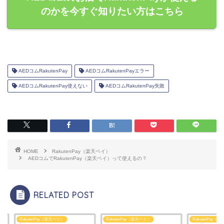
のかを今すぐ知りたい方はこちら
AEDコムRakutenPay
AEDコムRakutenPayエラー
AEDコムRakutenPay使えない
AEDコムRakutenPay失敗
HOME
RakutenPay（楽天ペイ）
AEDコムでRakutenPay（楽天ペイ）って使えるの？
RELATED POST
utenPay（楽天ペイ）
RakutenPay（楽天ペイ）
RakutenPay（楽天ペイ）