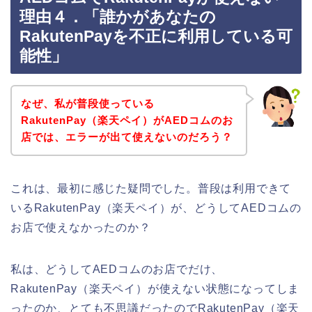
理由４．「誰かがあなたの
RakutenPayを不正に利用している可
能性」
なぜ、私が普段使っている
RakutenPay（楽天ペイ）がAEDコムのお
店では、エラーが出て使えないのだろう？
これは、最初に感じた疑問でした。普段は利用できて
いるRakutenPay（楽天ペイ）が、どうしてAEDコムの
お店で使えなかったのか？
私は、どうしてAEDコムのお店でだけ、
RakutenPay（楽天ペイ）が使えない状態になってしま
ったのか、とても不思議だったのでRakutenPay（楽天