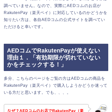
調べていません。なので、実際にAEDコムのお店が
RakutenPay（楽天ペイ）に対応しているのかどうかを
知りたい方は、各自AEDコムの公式サイトを調べてい
ただけると幸いです。
AEDコムでRakutenPayが使えない
理由１．「有効期限が切れていない
かをチェックする！」
多分、こちらのページをご覧の方はAEDコムの商品を
RakutenPay（楽天ペイ）で購入しようかどうか迷って
いる方だと思います。でも、、、。
なぜ？AEDコムのお店でRakutenPay（楽