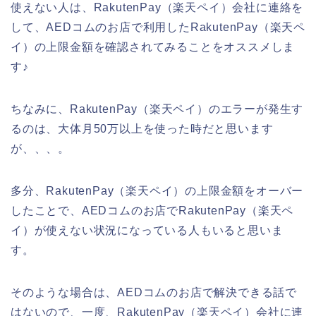
使えない人は、RakutenPay（楽天ペイ）会社に連絡を
して、AEDコムのお店で利用したRakutenPay（楽天ペ
イ）の上限金額を確認されてみることをオススメしま
す♪
ちなみに、RakutenPay（楽天ペイ）のエラーが発生す
るのは、大体月50万以上を使った時だと思います
が、、、。
多分、RakutenPay（楽天ペイ）の上限金額をオーバー
したことで、AEDコムのお店でRakutenPay（楽天ペ
イ）が使えない状況になっている人もいると思いま
す。
そのような場合は、AEDコムのお店で解決できる話で
はないので、一度、RakutenPay（楽天ペイ）会社に連