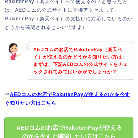
RakutenPay（楽天ペイ）って使えるの？と思った方
は、AEDコムの公式サイトに直接アクセスして、
RakutenPay（楽天ペイ）の支払いに対応しているのか
どうかを確認されるといいですよ♪
AEDコムのお店でRakutenPay（楽天ペ
イ）が使えるのかどうかを知りたい方は、
まずは、下記AEDコムの公式サイトをチェ
ックされてみてはいかがでしょうか？
⇒
AEDコムのお店でRakutenPayが使えるのかを今す
ぐ知りたい方はこちら
AEDコムのお店でRakutenPayが使える
のかを今すぐ確認したい方はこちら