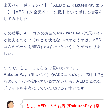
楽天ペイ 使えるの？】【 AEDコム RakutenPay エラ
ー】【AEDコム 楽天ペイ 失敗】という感じで検索を
してみました。
その結果、AEDコムのお店でRakutenPay（楽天ペイ）
が使えるのか？それとも使えないのかどうかは、AED
コムのページを確認すればいいということが分かりま
した。
なので、もし、こちらをご覧の方の中に、
RakutenPay（楽天ペイ）がAEDコムのお店で利用でき
るのかどうかを調べている方がいたら、AEDコムの公
式サイトを参考にしていただけると幸いです。
もし、AEDコムのお店でRakutenPay（楽