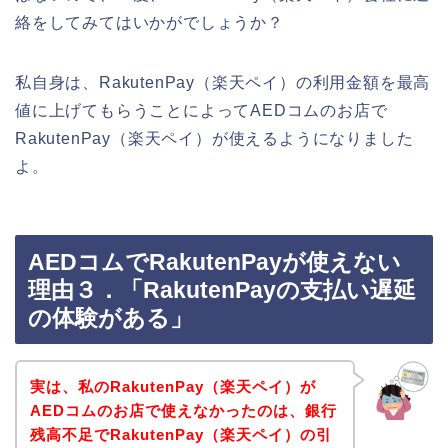
絡をしてみてはいかがでしょうか？
私自身は、RakutenPay（楽天ペイ）の利用金額を最高
値に上げてもらうことによってAEDコムのお店で
RakutenPay（楽天ペイ）が使えるようになりました
よ。
AEDコムでRakutenPayが使えない
理由３．「RakutenPayの支払い遅延
の体験がある」
実は、私のRakutenPay（楽天ペイ）が
AEDコムのお店で使えなかったのは、銀行
残高不足でRakutenPay（楽天ペイ）の引