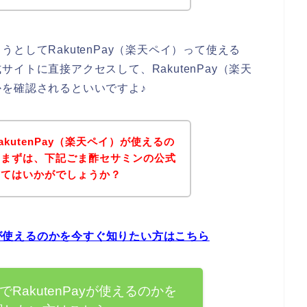
としてRakutenPay（楽天ペイ）って使える
イトに直接アクセスして、RakutenPay（楽天
を確認されるといいですよ♪
kutenPay（楽天ペイ）が使えるの
、まずは、下記ごま酢セサミンの公式
みてはいかがでしょうか？
ayが使えるのかを今すぐ知りたい方はこちら
RakutenPayが使えるのかを