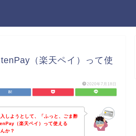
tenPay（楽天ペイ）って使
2020年7月18日
購入しようとして、「ふっと、ごま酢
tenPay（楽天ペイ）って使える
せんか？