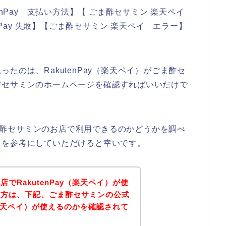
enPay 支払い方法】【 ごま酢セサミン 楽天ペイ
nPay 失敗】【ごま酢セサミン 楽天ペイ エラー】
たのは、RakutenPay（楽天ペイ）がごま酢セ
酢セサミンのホームページを確認すればいいだけで
がごま酢セサミンのお店で利用できるのかどうかを調べ
トを参考にしていただけると幸いです。
でRakutenPay（楽天ペイ）が使
い方は、下記、ごま酢セサミンの公式
y（楽天ペイ）が使えるのかを確認されて