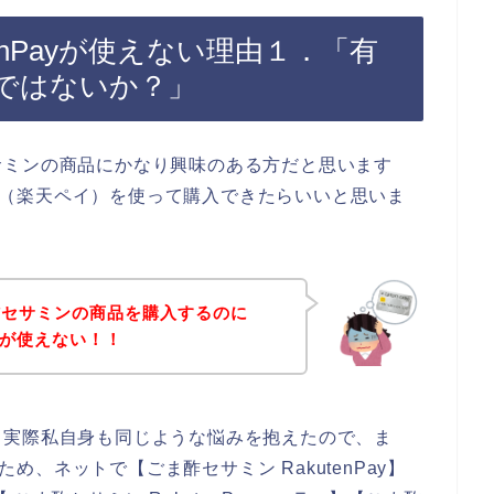
enPayが使えない理由１．「有
ではないか？」
サミンの商品にかなり興味のある方だと思います
Pay（楽天ペイ）を使って購入できたらいいと思いま
酢セサミンの商品を購入するのに
イ）が使えない！！
。実際私自身も同じような悩みを抱えたので、ま
ため、ネットで【ごま酢セサミン RakutenPay】