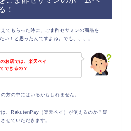
をごま酢セサミンのホームペー
る！
教えてもらった時に、ごま酢セサミンの商品を
購入したい！と思ったんですよね。でも、、、。
ンのお店では、楽天ペイ
用ってできるの？
覧の方の中にはいるかもしれません。
、RakutenPay（楽天ペイ）が使えるのか？疑
にさせていただきます。