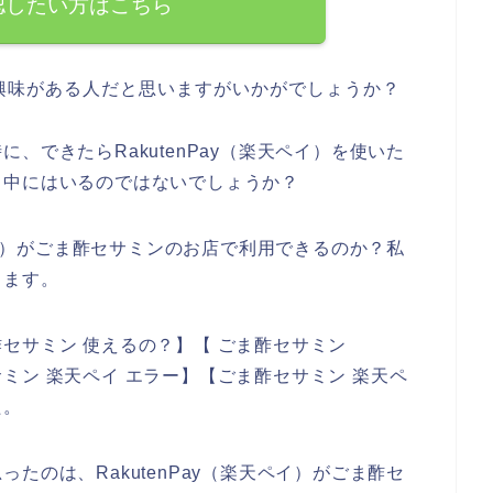
認したい方はこちら
興味がある人だと思いますがいかがでしょうか？
、できたらRakutenPay（楽天ペイ）を使いた
も中にはいるのではないでしょうか？
天ペイ）がごま酢セサミンのお店で利用できるのか？私
きます。
セサミン 使えるの？】【 ごま酢セサミン
セサミン 楽天ペイ エラー】【ごま酢セサミン 楽天ペ
た。
たのは、RakutenPay（楽天ペイ）がごま酢セ