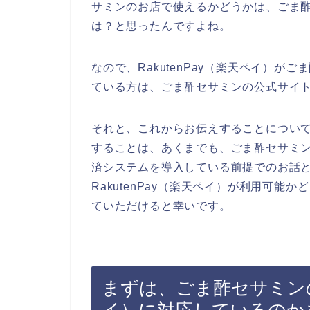
サミンのお店で使えるかどうかは、ごま
は？と思ったんですよね。
なので、RakutenPay（楽天ペイ）
ている方は、ごま酢セサミンの公式サイ
それと、これからお伝えすることについ
することは、あくまでも、ごま酢セサミンの
済システムを導入している前提でのお話
RakutenPay（楽天ペイ）が利用可
ていただけると幸いです。
まずは、ごま酢セサミンのお