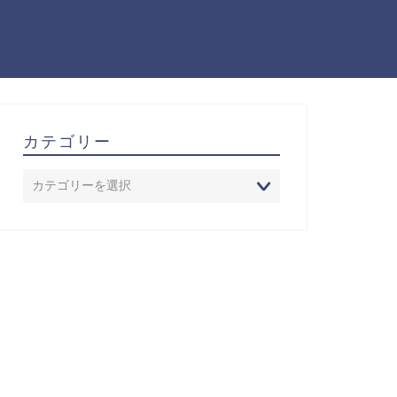
カテゴリー