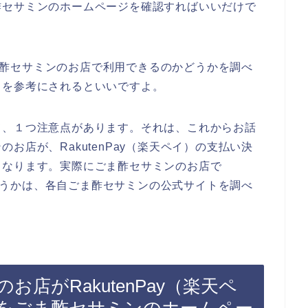
酢セサミンのホームページを確認すればいいだけで
がごま酢セサミンのお店で利用できるのかどうかを調べ
トを参考にされるといいですよ。
て、１つ注意点があります。それは、これからお話
お店が、RakutenPay（楽天ペイ）の支払い決
となります。実際にごま酢セサミンのお店で
能かどうかは、各自ごま酢セサミンの公式サイトを調べ
店がRakutenPay（楽天ペ