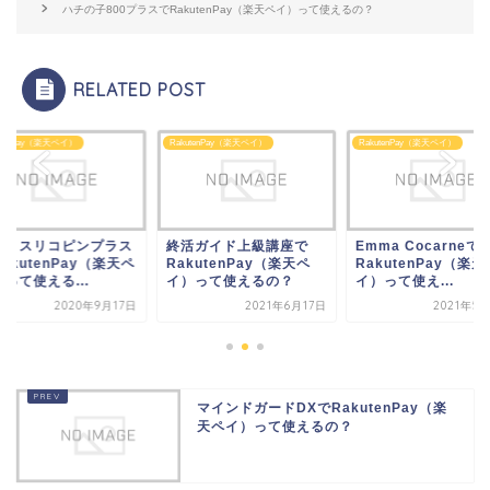
ハチの子800プラスでRakutenPay（楽天ペイ）って使えるの？
RELATED POST
utenPay（楽天ペイ）
RakutenPay（楽天ペイ）
RakutenPay（楽天ペイ）
活ガイド上級講座で
Emma Cocarneで
メグリスリコピンプ
kutenPay（楽天ペ
RakutenPay（楽天ペ
でRakutenPay（
）って使えるの？
イ）って使え...
イ）って使える...
2021年6月17日
2021年5月30日
2020年9
マインドガードDXでRakutenPay（楽
天ペイ）って使えるの？