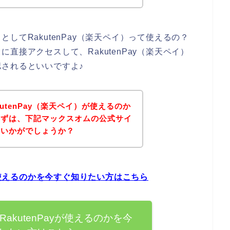
してRakutenPay（楽天ペイ）って使えるの？
直接アクセスして、RakutenPay（楽天ペイ）
されるといいですよ♪
utenPay（楽天ペイ）が使えるのか
まずは、下記マックスオムの公式サイ
はいかがでしょうか？
yが使えるのかを今すぐ知りたい方はこちら
akutenPayが使えるのかを今