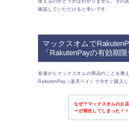
使えるのかどうかはわかりません。その
確認していただけると幸いです。
マックスオムでRakute
「RakutenPayの有
友達からマックスオムの商品のことを教
RakutenPay（楽天ペイ）で今すぐ
なぜ？マックスオムのお店で
ーが発生してしまった！