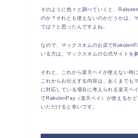
そのように色々と調べていくと、Rakut
のか？それとも使えないのかどうかは、
では？と思ったんですよね。
なので、マックスオムのお店でRakute
いる方は、マックスオムの公式サイトを
それと、これから楽天ペイが使えない時
これからお伝えする内容は、あくまでもマッ
に対応している場合に考えられる楽天ペ
でRakutenPay（楽天ペイ）が使え
いただけると幸いです。