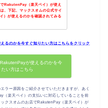
RakutenPay（楽天ペイ）が使え
方は、下記、マックスオムの公式サイ
楽天ペイ）が使えるのかを確認されてみる
yが使えるのかを今すぐ知りたい方はこちらをクリック
akutenPayが使えるのかを今
りたい方はこちら
のエラー原因をご紹介させていただきますが、あく
nPay（楽天ペイ）の支払いに対応していることを前
クスオムのお店でRakutenPay（楽天ペイ）が