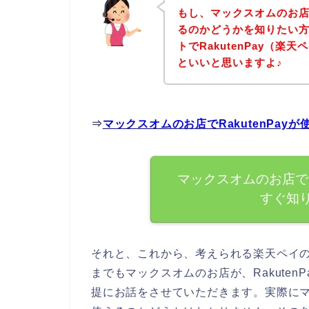
もし、マックスオムのお店で
るのかどうかを知りたい
トでRakutenPay（
といいと思いますよ♪
⇒
マックスオムのお店でRakutenPa
マックスオムのお店でR
すぐ知
それと、これから、考えられる楽天ペイ
までもマックスオムのお店が、Rakute
提にお話をさせていただきます。実際にマッ