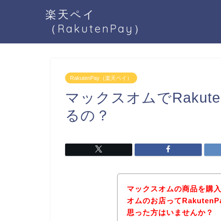
楽天ペイ
（RakutenPay）
RakutenPay（楽天ペイ）
マックスオムでRakut
るの？
マックスオムの商品を購
オムのお店ってRakute
思った方はいませんか？