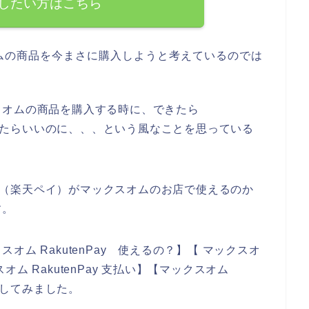
したい方はこちら
ムの商品を今まさに購入しようと考えているのでは
スオムの商品を購入する時に、できたら
ができたらいいのに、、、という風なことを思っている
Pay（楽天ペイ）がマックスオムのお店で使えるのか
す。
ム RakutenPay 使えるの？】【 マックスオ
スオム RakutenPay 支払い】【マックスオム
索をしてみました。