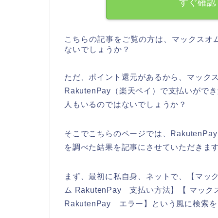
すぐ確認
こちらの記事をご覧の方は、マックスオ
ないでしょうか？
ただ、ポイント還元があるから、マック
RakutenPay（楽天ペイ）で支払い
人もいるのではないでしょうか？
そこでこちらのページでは、Rakuten
を調べた結果を記事にさせていただきま
まず、最初に私自身、ネットで、【マックスオ
ム RakutenPay 支払い方法】【 マック
RakutenPay エラー】という風に検