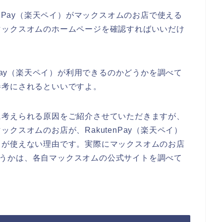
enPay（楽天ペイ）がマックスオムのお店で使える
マックスオムのホームページを確認すればいいだけ
nPay（楽天ペイ）が利用できるのかどうかを調べて
参考にされるといいですよ。
に考えられる原因をご紹介させていただきますが、
クスオムのお店が、RakutenPay（楽天ペイ）
イが使えない理由です。実際にマックスオムのお店
るかどうかは、各自マックスオムの公式サイトを調べて