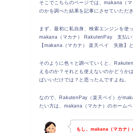
そこでこちらのページでは、makana（マ
のかを調べた結果を記事にさせていただ
まず、最初に私自身、検索エンジンを使って
makana（マカナ） RakutenPay 支
【makana（マカナ） 楽天ペイ 失敗
そのように色々と調べていくと、Rakute
えるのか？それとも使えないのかどうかは
ばいいだけでは？と思ったんですよね。
なので、RakutenPay（楽天ペイ）が
たい方は、makana（マカナ）のホーム
もし、makana（マカナ）