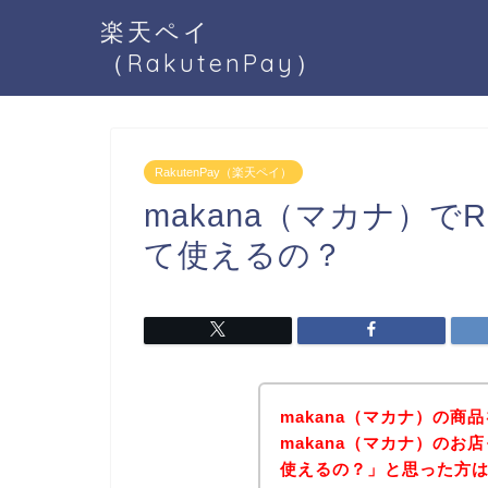
楽天ペイ
（RakutenPay）
RakutenPay（楽天ペイ）
makana（マカナ）でR
て使えるの？
makana（マカナ）の
makana（マカナ）のお店
使えるの？」と思った方