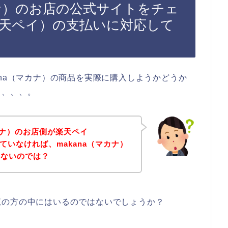
カナ）のお店の公式サイトをチェ
y（楽天ペイ）の支払いに対応して
ana（マカナ）の商品を実際に購入しようかどうか
も、、、。
カナ）のお店側が楽天ペイ
応していなければ、makana（マカナ）
えないのでは？
覧の方の中にはいるのではないでしょうか？