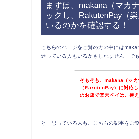
まずは、makana（マ
ックし、RakutenPa
いるのかを確認する！
こちらのページをご覧の方の中にはmak
迷っている人もいるかもしれません。で
そもそも、makana（マ
（RakutenPay）に対
のお店で楽天ペイは、使
と、思っている人も、こちらの記事をご