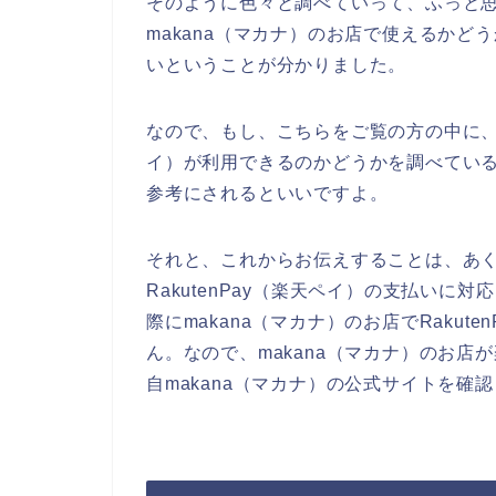
そのように色々と調べていって、ふっと思った
makana（マカナ）のお店で使えるかど
いということが分かりました。
なので、もし、こちらをご覧の方の中に、ma
イ）が利用できるのかどうかを調べている
参考にされるといいですよ。
それと、これからお伝えすることは、あく
RakutenPay（楽天ペイ）の支払い
際にmakana（マカナ）のお店でRaku
ん。なので、makana（マカナ）のお
自makana（マカナ）の公式サイトを確