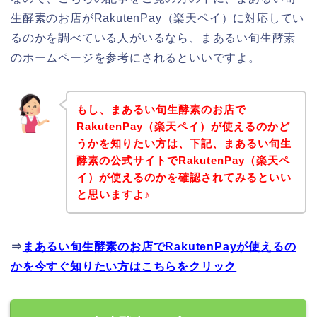
生酵素のお店がRakutenPay（楽天ペイ）に対応してい
るのかを調べている人がいるなら、まあるい旬生酵素
のホームページを参考にされるといいですよ。
もし、まあるい旬生酵素のお店で
RakutenPay（楽天ペイ）が使えるのかど
うかを知りたい方は、下記、まあるい旬生
酵素の公式サイトでRakutenPay（楽天ペ
イ）が使えるのかを確認されてみるといい
と思いますよ♪
⇒
まあるい旬生酵素のお店でRakutenPayが使えるの
かを今すぐ知りたい方はこちらをクリック