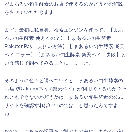
がまあるい旬生酵素のお店で使えるのかどうかの解説
をさせていただきます。
まず、最初に私自身、検索エンジンを使って、【まあ
るい旬生酵素 使えるの？】【 まあるい旬生酵素
RakutenPay 支払い方法】【 まあるい旬生酵素 楽天
ペイ エラー】【まあるい旬生酵素 楽天ペイ 失敗】と
いう感じで調べてみることにしました。
そのように色々と調べていくと、まあるい旬生酵素の
お店でRakutenPay（楽天ペイ）が利用できるのか？そ
れともできないかどうかは、まあるい旬生酵素の公式
サイトを確認すればいいのでは？と思ったんですよ
ね。
なので、こちらの記事をご覧の方の中に、まあるい旬