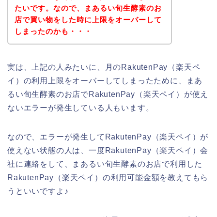
たいです。なので、まあるい旬生酵素のお
店で買い物をした時に上限をオーバーして
しまったのかも・・・
実は、上記の人みたいに、月のRakutenPay（楽天ペ
イ）の利用上限をオーバーしてしまったために、まあ
るい旬生酵素のお店でRakutenPay（楽天ペイ）が使え
ないエラーが発生している人もいます。
なので、エラーが発生してRakutenPay（楽天ペイ）が
使えない状態の人は、一度RakutenPay（楽天ペイ）会
社に連絡をして、まあるい旬生酵素のお店で利用した
RakutenPay（楽天ペイ）の利用可能金額を教えてもら
うといいですよ♪