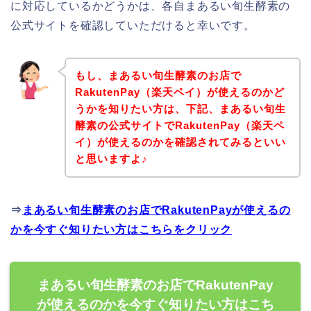
に対応しているかどうかは、各自まあるい旬生酵素の
公式サイトを確認していただけると幸いです。
もし、まあるい旬生酵素のお店で
RakutenPay（楽天ペイ）が使えるのかど
うかを知りたい方は、下記、まあるい旬生
酵素の公式サイトでRakutenPay（楽天ペ
イ）が使えるのかを確認されてみるといい
と思いますよ♪
⇒
まあるい旬生酵素のお店でRakutenPayが使えるの
かを今すぐ知りたい方はこちらをクリック
まあるい旬生酵素のお店でRakutenPay
が使えるのかを今すぐ知りたい方はこち