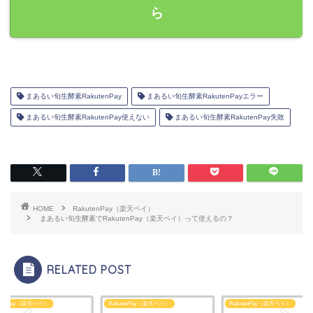
ら
まあるい旬生酵素RakutenPay
まあるい旬生酵素RakutenPayエラー
まあるい旬生酵素RakutenPay使えない
まあるい旬生酵素RakutenPay失敗
HOME
RakutenPay（楽天ペイ）
まあるい旬生酵素でRakutenPay（楽天ペイ）って使えるの？
RELATED POST
utenPay（楽天ペイ）
RakutenPay（楽天ペイ）
RakutenPay（楽天ペイ）