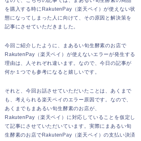
なので、こちらの記事では、まあるい旬生酵素の商品
を購入する時にRakutenPay（楽天ペイ）が使えない状
態になってしまった人に向けて、その原因と解決策を
記事にさせていただきました。
今回ご紹介したように、まあるい旬生酵素のお店で
RakutenPay（楽天ペイ）が使えないエラーが発生する
理由は、人それぞれ違います。なので、今日の記事が
何か１つでも参考になると嬉しいです。
それと、今回お話させていただいたことは、あくまで
も、考えられる楽天ペイのエラー原因です。なので、
あくまでもまあるい旬生酵素のお店が、
RakutenPay（楽天ペイ）に対応していることを仮定し
て記事にさせていただいています。実際にまあるい旬
生酵素のお店でRakutenPay（楽天ペイ）の支払い決済