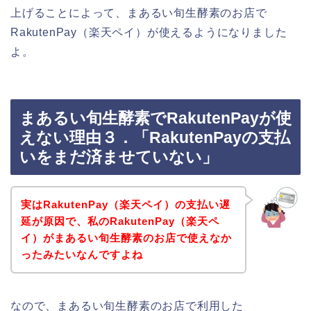
上げることによって、まあるい旬生酵素のお店で
RakutenPay（楽天ペイ）が使えるようになりました
よ。
まあるい旬生酵素でRakutenPayが使
えない理由３．「RakutenPayの支払
いをまだ済ませていない」
実はRakutenPay（楽天ペイ）の支払い遅
延が原因で、私のRakutenPay（楽天ペ
イ）がまあるい旬生酵素のお店で使えなか
ったみたいなんですよね
なので、まあるい旬生酵素のお店で利用した