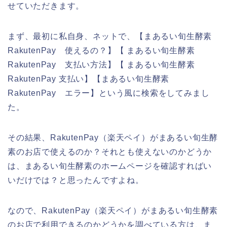
せていただきます。
まず、最初に私自身、ネットで、【まあるい旬生酵素
RakutenPay 使えるの？】【 まあるい旬生酵素
RakutenPay 支払い方法】【 まあるい旬生酵素
RakutenPay 支払い】【まあるい旬生酵素
RakutenPay エラー】という風に検索をしてみまし
た。
その結果、RakutenPay（楽天ペイ）がまあるい旬生酵
素のお店で使えるのか？それとも使えないのかどうか
は、まあるい旬生酵素のホームページを確認すればい
いだけでは？と思ったんですよね。
なので、RakutenPay（楽天ペイ）がまあるい旬生酵素
のお店で利用できるのかどうかを調べている方は、ま