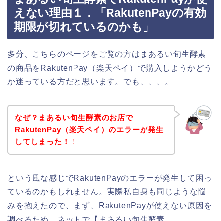
えない理由１．「RakutenPayの有効
期限が切れているのかも」
多分、こちらのページをご覧の方はまあるい旬生酵素
の商品をRakutenPay（楽天ペイ）で購入しようかどう
か迷っている方だと思います。でも、、、。
なぜ？まあるい旬生酵素のお店で
RakutenPay（楽天ペイ）のエラーが発生
してしまった！！
という風な感じでRakutenPayのエラーが発生して困っ
ているのかもしれません。実際私自身も同じような悩
みを抱えたので、まず、RakutenPayが使えない原因を
調べるため、ネットで【まあるい旬生酵素