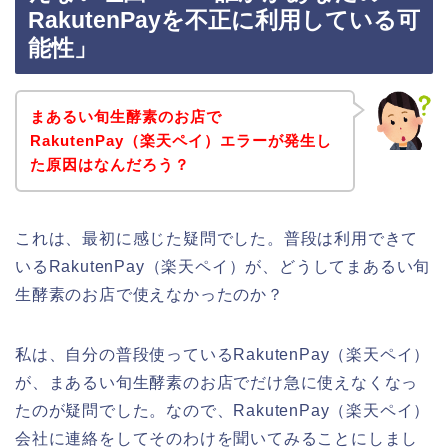
RakutenPayを不正に利用している可
能性」
まあるい旬生酵素のお店で
RakutenPay（楽天ペイ）エラーが発生し
た原因はなんだろう？
これは、最初に感じた疑問でした。普段は利用できて
いるRakutenPay（楽天ペイ）が、どうしてまあるい旬
生酵素のお店で使えなかったのか？
私は、自分の普段使っているRakutenPay（楽天ペイ）
が、まあるい旬生酵素のお店でだけ急に使えなくなっ
たのが疑問でした。なので、RakutenPay（楽天ペイ）
会社に連絡をしてそのわけを聞いてみることにしまし