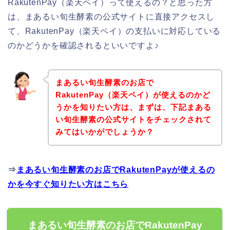
RakutenPay（楽天ペイ）って使えるの？と思った方
は、まあるい旬生酵素の公式サイトに直接アクセスし
て、RakutenPay（楽天ペイ）の支払いに対応している
のかどうかを確認されるといいですよ♪
まあるい旬生酵素のお店で
RakutenPay（楽天ペイ）が使えるのかど
うかを知りたい方は、まずは、下記まある
い旬生酵素の公式サイトをチェックされて
みてはいかがでしょうか？
⇒
まあるい旬生酵素のお店でRakutenPayが使えるの
かを今すぐ知りたい方はこちら
まあるい旬生酵素のお店でRakutenPay